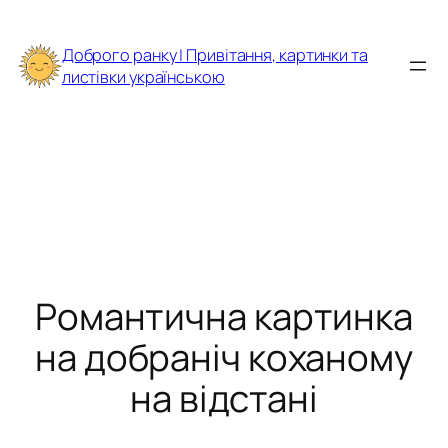
Перейти
до
Доброго ранку | Привітання, картинки та
вмісту
листівки українською
Романтична картинка
на добраніч коханому
на відстані