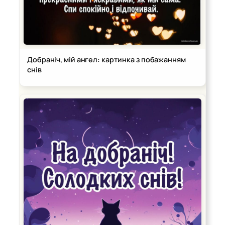
Добраніч, мій ангел: картинка з побажанням
снів