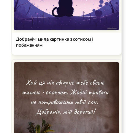
Добраніч: мила картинка з котиком і
побажанням