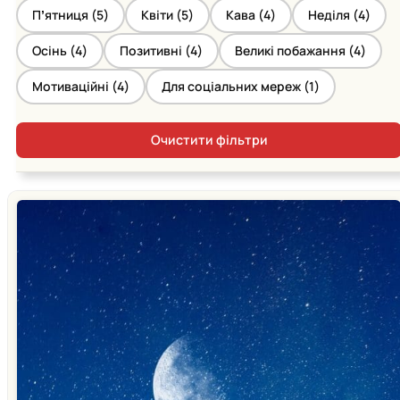
Пʼятниця (
5
)
Квіти (
5
)
Кава (
4
)
Неділя (
4
)
Осінь (
4
)
Позитивні (
4
)
Великі побажання (
4
)
Мотиваційні (
4
)
Для соціальних мереж (
1
)
Очистити фільтри