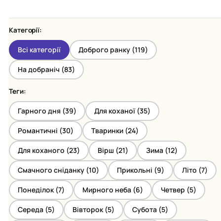
Категорії:
Всі категорії
Доброго ранку (
119
)
На добраніч (
83
)
Теги:
Гарного дня (
39
)
Для коханої (
35
)
Романтичні (
30
)
Тваринки (
24
)
Для коханого (
23
)
Вірш (
21
)
Зима (
12
)
Смачного сніданку (
10
)
Прикольні (
9
)
Літо (
7
)
Понеділок (
7
)
Мирного неба (
6
)
Четвер (
5
)
Середа (
5
)
Вівторок (
5
)
Субота (
5
)