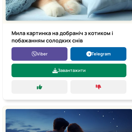
Мила картинка на добраніч з котиком і
побажанням солодких снів
Viber
Telegram
Завантажити