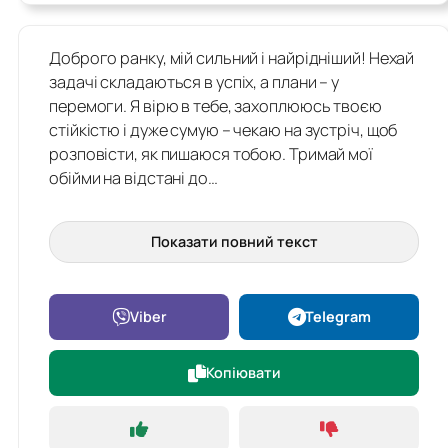
Доброго ранку, мій сильний і найрідніший! Нехай
задачі складаються в успіх, а плани – у
перемоги. Я вірю в тебе, захоплююсь твоєю
стійкістю і дуже сумую – чекаю на зустріч, щоб
розповісти, як пишаюся тобою. Тримай мої
обійми на відстані до…
Показати повний текст
Viber
Telegram
Копіювати