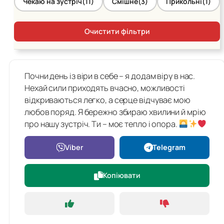
Чекаю на зустріч
(11)
Смішне
(3)
Прикольні
(1)
Очистити фільтри
Почни день із віри в себе – я додам віру в нас.
Нехай сили приходять вчасно, можливості
відкриваються легко, а серце відчуває мою
любов поряд. Я бережно збираю хвилини й мрію
про нашу зустріч. Ти – моє тепло і опора.
Viber
Telegram
Копіювати