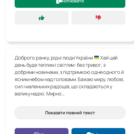
Копіювати
Доброго ранку, рідні люди України
Хай цей
день буде теплим і світлим: без тривог, з
добрими новинами, з підтримкою одне одного й
ясним небом над головами. Бажаю миру, любові,
сил і маленьких радощів, що складаються у
велику надію. Мирно…
Показати повний текст