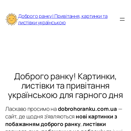
Перейти
до
Доброго ранку | Привітання, картинки та
вмісту
листівки українською
Доброго ранку! Картинки,
листівки та привітання
українською для гарного дня
Ласкаво просимо на
dobrohoranku.com.ua
—
сайт, де щодня з’являються
нові картинки з
побажанням доброго ранку
,
листівки