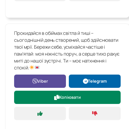
Прокидайся в обіймах світла й тиші –
сьогоднішній день створений, щоб здійснювати
твої мрії. Бережи себе, усміхайся частіше і
пам'ятай: моя ніжність поруч, а серце тихо рахує
миті до нашої зустрічі. Ти – моє натхнення і
спокій.
Viber
Telegram
Копіювати