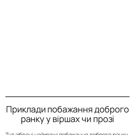
Приклади побажання доброго
ранку у віршах чи прозі
Тут зібрані найкращі побажання доброго ранку