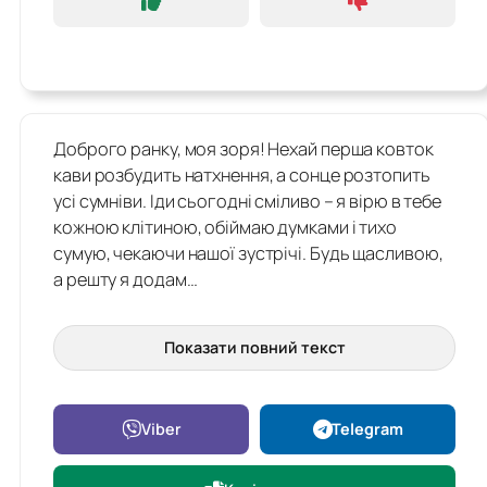
Доброго ранку, моя зоря! Нехай перша ковток
кави розбудить натхнення, а сонце розтопить
усі сумніви. Іди сьогодні сміливо – я вірю в тебе
кожною клітиною, обіймаю думками і тихо
сумую, чекаючи нашої зустрічі. Будь щасливою,
а решту я додам…
Показати повний текст
Viber
Telegram