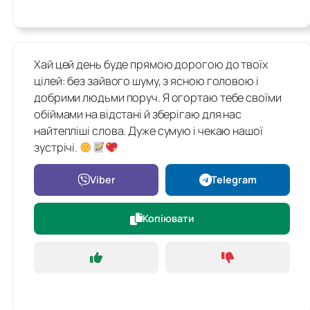
Хай цей день буде прямою дорогою до твоїх
цілей: без зайвого шуму, з ясною головою і
добрими людьми поруч. Я огортаю тебе своїми
обіймами на відстані й зберігаю для нас
найтепліші слова. Дуже сумую і чекаю нашої
зустрічі.
Viber
Telegram
Копіювати