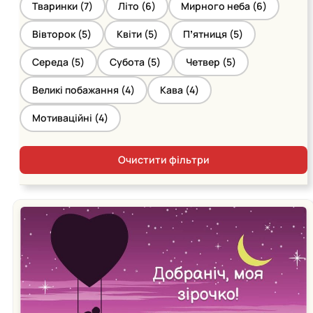
Тваринки (
7
)
Літо (
6
)
Мирного неба (
6
)
Вівторок (
5
)
Квіти (
5
)
Пʼятниця (
5
)
Середа (
5
)
Субота (
5
)
Четвер (
5
)
Великі побажання (
4
)
Кава (
4
)
Мотиваційні (
4
)
Очистити фільтри