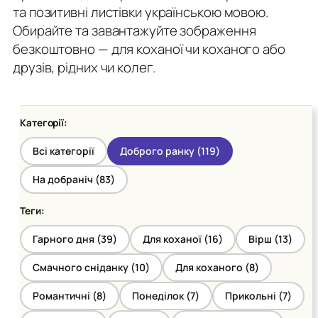
та позитивні листівки українською мовою.
Обирайте та завантажуйте зображення
безкоштовно — для коханої чи коханого або
друзів, рідних чи колег.
Категорії:
Всі категорії
Доброго ранку (
119
)
На добраніч (
83
)
Теги:
Гарного дня (
39
)
Для коханої (
16
)
Вірш (
13
)
Смачного сніданку (
10
)
Для коханого (
8
)
Романтичні (
8
)
Понеділок (
7
)
Прикольні (
7
)