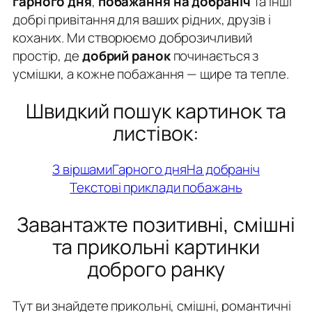
гарного дня
,
побажання на добраніч
та інші
добрі привітання для ваших рідних, друзів і
коханих. Ми створюємо доброзичливий
простір, де
добрий ранок
починається з
усмішки, а кожне побажання — щире та тепле.
Швидкий пошук картинок та
листівок:
З віршами
Гарного дня
На добраніч
Текстові приклади побажань
Завантажте позитивні, смішні
та прикольні картинки
доброго ранку
Тут ви знайдете прикольні, смішні, романтичні