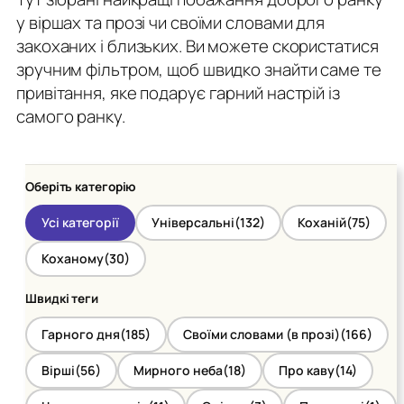
у віршах та прозі чи своїми словами для
закоханих і близьких. Ви можете скористатися
зручним фільтром, щоб швидко знайти саме те
привітання, яке подарує гарний настрій із
самого ранку.
Оберіть категорію
Усі категорії
Універсальні
(132)
Коханій
(75)
Коханому
(30)
Швидкі теги
Гарного дня
(185)
Своїми словами (в прозі)
(166)
Вірші
(56)
Мирного неба
(18)
Про каву
(14)