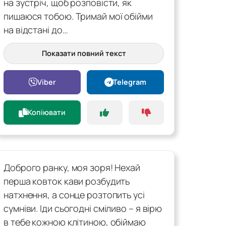
на зустріч, щоб розповісти, як
пишаюся тобою. Тримай мої обійми
на відстані до…
Показати повний текст
Viber
Telegram
Копіювати
Доброго ранку, моя зоря! Нехай
перша ковток кави розбудить
натхнення, а сонце розтопить усі
сумніви. Іди сьогодні сміливо – я вірю
в тебе кожною клітиною, обіймаю