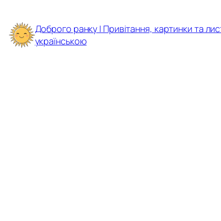
Перейти
до
Доброго ранку | Привітання, картинки та лис
вмісту
українською