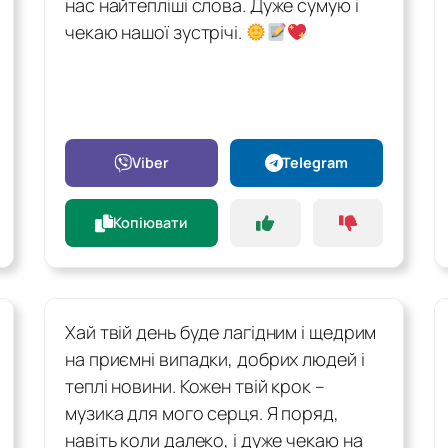
нас найтепліші слова. Дуже сумую і
чекаю нашої зустрічі.
Viber
Telegram
Копіювати
Хай твій день буде лагідним і щедрим
на приємні випадки, добрих людей і
теплі новини. Кожен твій крок –
музика для мого серця. Я поряд,
навіть коли далеко, і дуже чекаю на