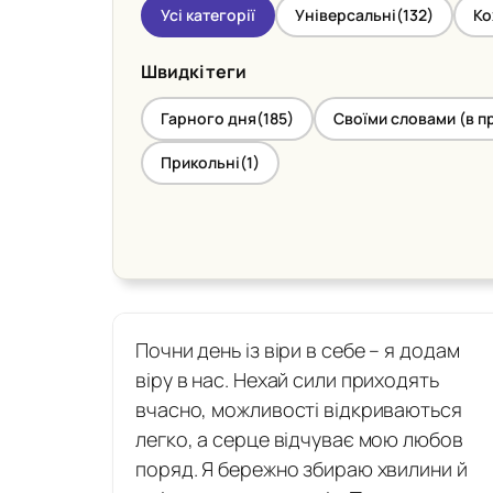
Усі категорії
Універсальні
(132)
Ко
Швидкі теги
Гарного дня
(185)
Своїми словами (в пр
Прикольні
(1)
Почни день із віри в себе – я додам
віру в нас. Нехай сили приходять
вчасно, можливості відкриваються
легко, а серце відчуває мою любов
поряд. Я бережно збираю хвилини й