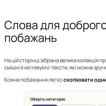
Слова для доброго
побажань
На цій сторінці зібрана велика колекція п
смішні й мотивуючі тексти, які можна зруч
Кожне побажання легко
скопіювати одн
Оберіть категорію