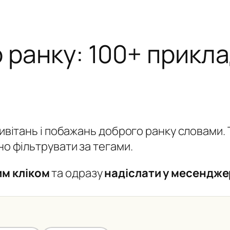
 ранку: 100+ прикла
ривітань і побажань доброго ранку словами. Т
но фільтрувати за тегами.
им кліком
та одразу
надіслати у месендже