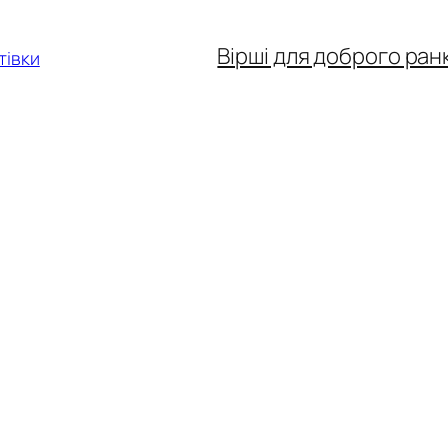
Вірші для доброго ран
тівки