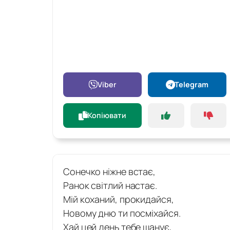
Viber
Telegram
Копіювати
Сонечко ніжне встає,
Ранок світлий настає.
Мій коханий, прокидайся,
Новому дню ти посміхайся.
Хай цей день тебе шанує,