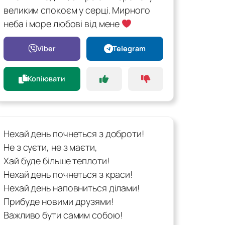
великим спокоєм у серці. Мирного
неба і море любові від мене
Viber
Telegram
Копіювати
Нехай день почнеться з доброти!
Не з суєти, не з маєти,
Хай буде більше теплоти!
Нехай день почнеться з краси!
Нехай день наповниться ділами!
Прибуде новими друзями!
Важливо бути самим собою!