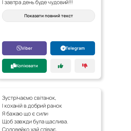
І завтра день буде чудовий!!!
Показати повний текст
Viber
Telegram
Копіювати
Зустрічаємо світанок,
І коханій в добрий ранок
Я бажаю що є сили:
Щоб завжди була щаслива.
Соловейко хай співає,