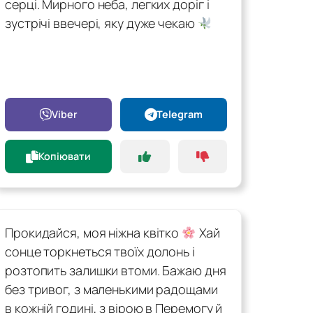
серці. Мирного неба, легких доріг і
зустрічі ввечері, яку дуже чекаю
Viber
Telegram
Копіювати
Прокидайся, моя ніжна квітко
Хай
сонце торкнеться твоїх долонь і
розтопить залишки втоми. Бажаю дня
без тривог, з маленькими радощами
в кожній годині, з вірою в Перемогу й