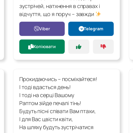
зустрічей, натхнення в справах і
відчуття, що я поруч – завжди
Viber
Telegram
Копіювати
Прокидаючись – посміхайтеся!
І тоді вдасться день!
І тоді на серці Вашому
Раптом зійде печалі тінь!
Будуть пісні співати Вам птахи,
І для Вас цвісти квіти,
На шляху будуть зустрічатися