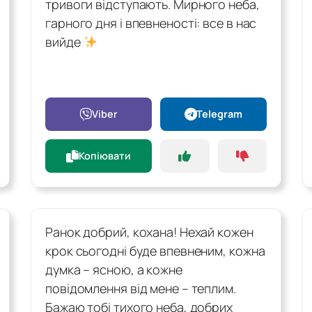
тривоги відступають. Мирного неба,
гарного дня і впевненості: все в нас
вийде
Viber
Telegram
Копіювати
Ранок добрий, кохана! Нехай кожен
крок сьогодні буде впевненим, кожна
думка – ясною, а кожне
повідомлення від мене – теплим.
Бажаю тобі тихого неба, добрих