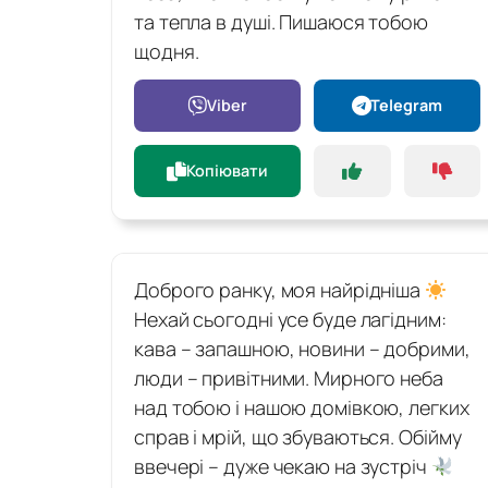
та тепла в душі. Пишаюся тобою
щодня.
Viber
Telegram
Копіювати
Доброго ранку, моя найрідніша
Нехай сьогодні усе буде лагідним:
кава – запашною, новини – добрими,
люди – привітними. Мирного неба
над тобою і нашою домівкою, легких
справ і мрій, що збуваються. Обійму
ввечері – дуже чекаю на зустріч