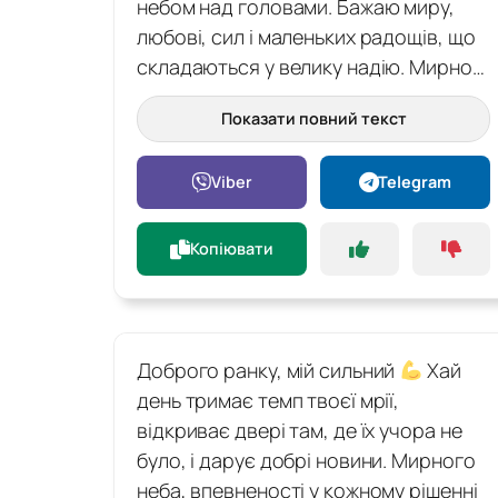
небом над головами. Бажаю миру,
любові, сил і маленьких радощів, що
складаються у велику надію. Мирно…
Показати повний текст
Viber
Telegram
Копіювати
Доброго ранку, мій сильний
Хай
день тримає темп твоєї мрії,
відкриває двері там, де їх учора не
було, і дарує добрі новини. Мирного
неба, впевненості у кожному рішенні