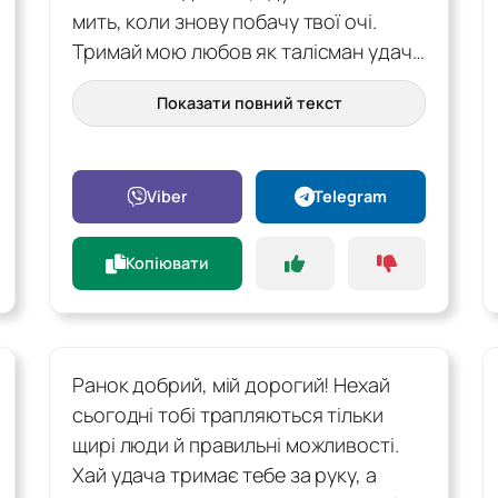
мить, коли знову побачу твої очі.
Тримай мою любов як талісман удач…
Показати повний текст
Viber
Telegram
Копіювати
Ранок добрий, мій дорогий! Нехай
сьогодні тобі трапляються тільки
щирі люди й правильні можливості.
Хай удача тримає тебе за руку, а