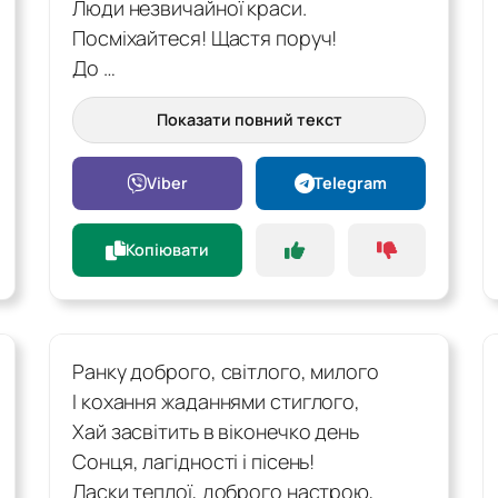
Люди незвичайної краси.
Посміхайтеся! Щастя поруч!
До …
Показати повний текст
Viber
Telegram
Копіювати
Ранку доброго, світлого, милого
І кохання жаданнями стиглого,
Хай засвітить в віконечко день
Сонця, лагідності і пісень!
Ласки теплої, доброго настрою,