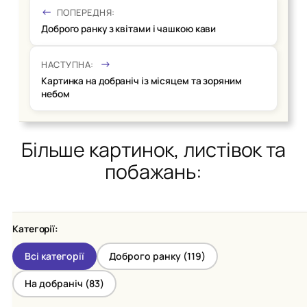
ПОПЕРЕДНЯ:
Доброго ранку з квітами і чашкою кави
НАСТУПНА:
Картинка на добраніч із місяцем та зоряним
небом
Більше картинок, листівок та
побажань:
Категорії:
Всі категорії
Доброго ранку (
119
)
На добраніч (
83
)