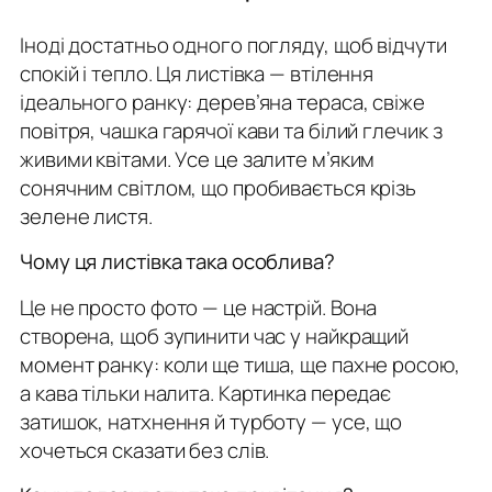
Іноді достатньо одного погляду, щоб відчути
спокій і тепло. Ця листівка — втілення
ідеального ранку: дерев’яна тераса, свіже
повітря, чашка гарячої кави та білий глечик з
живими квітами. Усе це залите м’яким
сонячним світлом, що пробивається крізь
зелене листя.
Чому ця листівка така особлива?
Це не просто фото — це настрій. Вона
створена, щоб зупинити час у найкращий
момент ранку: коли ще тиша, ще пахне росою,
а кава тільки налита. Картинка передає
затишок, натхнення й турботу — усе, що
хочеться сказати без слів.