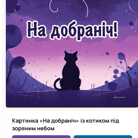
Картинка «На добраніч» із котиком під
зоряним небом