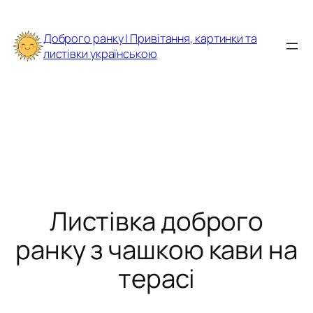
Перейти
до
Доброго ранку | Привітання, картинки та
вмісту
листівки українською
Листівка доброго
ранку з чашкою кави на
терасі