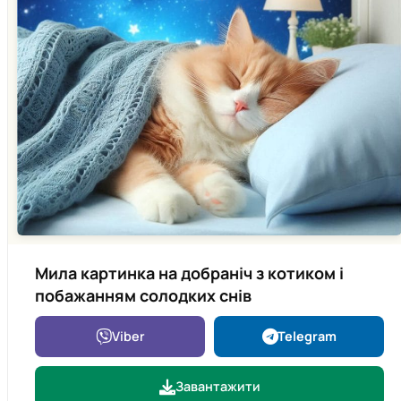
Мила картинка на добраніч з котиком і
побажанням солодких снів
Viber
Telegram
Завантажити