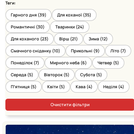
Теги:
Гарного дня (
39
)
Для коханої (
35
)
Романтичні (
30
)
Тваринки (
24
)
Для коханого (
23
)
Вірш (
21
)
Зима (
12
)
Смачного сніданку (
10
)
Прикольні (
9
)
Літо (
7
)
Понеділок (
7
)
Мирного неба (
6
)
Четвер (
5
)
Середа (
5
)
Вівторок (
5
)
Субота (
5
)
Пʼятниця (
5
)
Квіти (
5
)
Кава (
4
)
Неділя (
4
)
Очистити фільтри