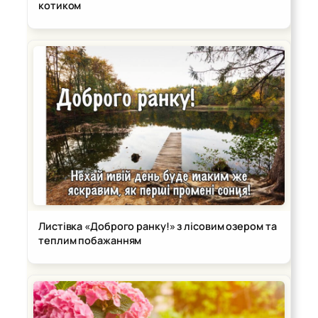
котиком
Листівка «Доброго ранку!» з лісовим озером та
теплим побажанням