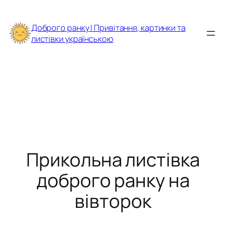
Перейти
до
Доброго ранку | Привітання, картинки та
вмісту
листівки українською
Прикольна листівка
доброго ранку на
вівторок