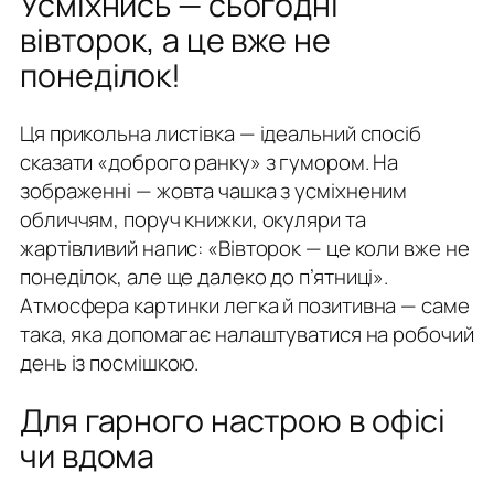
Усміхнись — сьогодні
вівторок, а це вже не
понеділок!
Ця прикольна листівка — ідеальний спосіб
сказати «доброго ранку» з гумором. На
зображенні — жовта чашка з усміхненим
обличчям, поруч книжки, окуляри та
жартівливий напис: «Вівторок — це коли вже не
понеділок, але ще далеко до п’ятниці».
Атмосфера картинки легка й позитивна — саме
така, яка допомагає налаштуватися на робочий
день із посмішкою.
Для гарного настрою в офісі
чи вдома