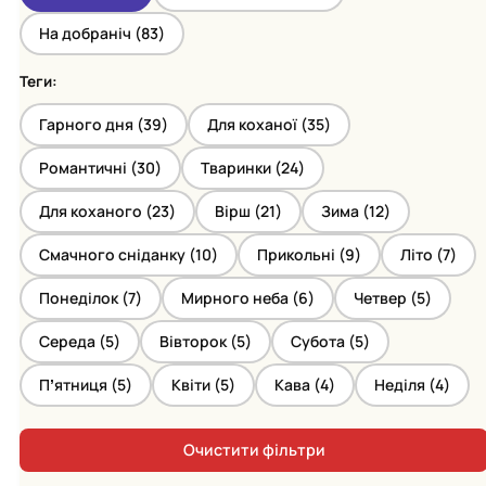
На добраніч (
83
)
Теги:
Гарного дня (
39
)
Для коханої (
35
)
Романтичні (
30
)
Тваринки (
24
)
Для коханого (
23
)
Вірш (
21
)
Зима (
12
)
Смачного сніданку (
10
)
Прикольні (
9
)
Літо (
7
)
Понеділок (
7
)
Мирного неба (
6
)
Четвер (
5
)
Середа (
5
)
Вівторок (
5
)
Субота (
5
)
Пʼятниця (
5
)
Квіти (
5
)
Кава (
4
)
Неділя (
4
)
Очистити фільтри