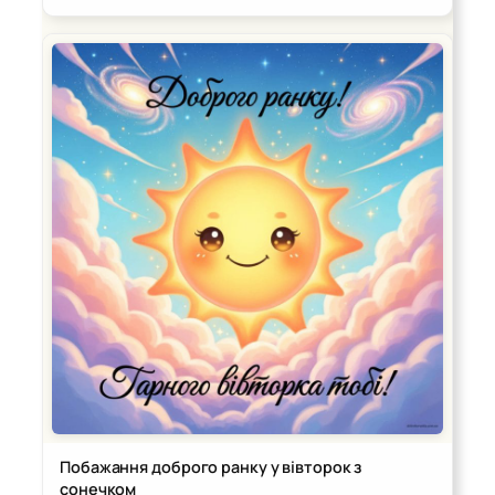
Побажання доброго ранку у вівторок з
сонечком