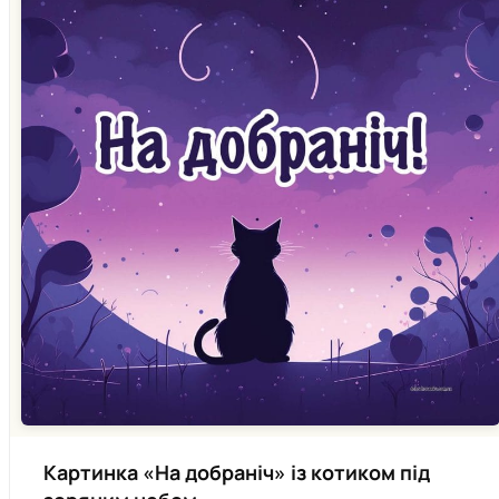
Картинка «На добраніч» із котиком під