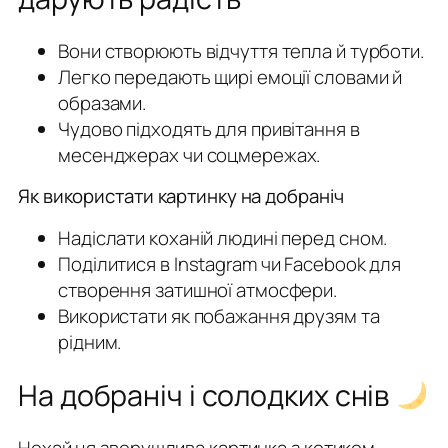
Вони створюють відчуття тепла й турботи.
Легко передають щирі емоції словами й
образами.
Чудово підходять для привітання в
месенджерах чи соцмережах.
Як використати картинку на добраніч
Надіслати коханій людині перед сном.
Поділитися в Instagram чи Facebook для
створення затишної атмосфери.
Використати як побажання друзям та
рідним.
На добраніч і солодких снів
Нехай ця зворушлива картинка з котиком