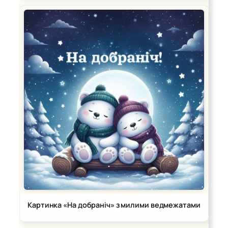
Картинка «На добраніч» з милими ведмежатами