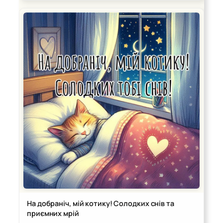
На добраніч, мій котику! Солодких снів та
приємних мрій