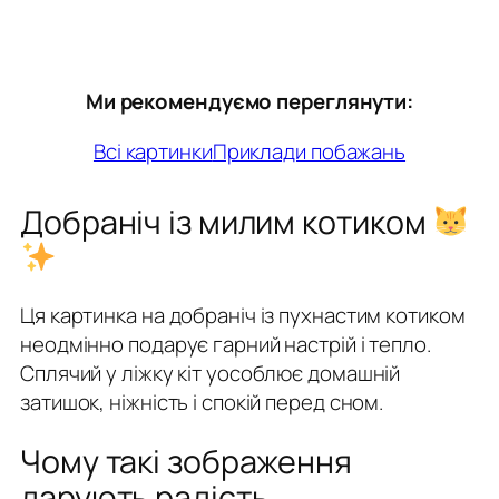
Ми рекомендуємо переглянути:
Всі картинки
Приклади побажань
Добраніч із милим котиком
Ця картинка на добраніч із пухнастим котиком
неодмінно подарує гарний настрій і тепло.
Сплячий у ліжку кіт уособлює домашній
затишок, ніжність і спокій перед сном.
Чому такі зображення
дарують радість