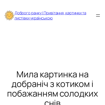
Перейти
до
Доброго ранку | Привітання, картинки та
вмісту
листівки українською
Мила картинка на
добраніч з котиком і
побажанням солодких
снів