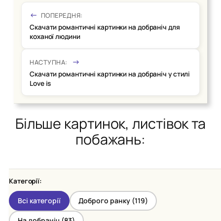
ПОПЕРЕДНЯ:
Скачати романтичні картинки на добраніч для
коханої людини
НАСТУПНА:
Скачати романтичні картинки на добраніч у стилі
Love is
Більше картинок, листівок та
побажань:
Категорії:
Всі категорії
Доброго ранку (
119
)
На добраніч (
83
)