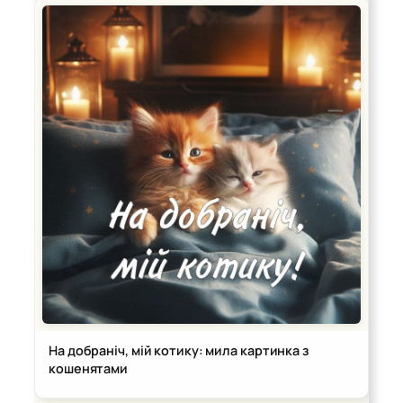
На добраніч, мій котику: мила картинка з
кошенятами