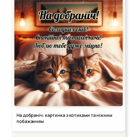
На добраніч: картинка з котиками та ніжним
побажанням