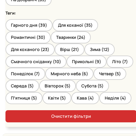
Теги:
Гарного дня (
39
)
Для коханої (
35
)
Романтичні (
30
)
Тваринки (
24
)
Для коханого (
23
)
Вірш (
21
)
Зима (
12
)
Смачного сніданку (
10
)
Прикольні (
9
)
Літо (
7
)
Понеділок (
7
)
Мирного неба (
6
)
Четвер (
5
)
Середа (
5
)
Вівторок (
5
)
Субота (
5
)
Пʼятниця (
5
)
Квіти (
5
)
Кава (
4
)
Неділя (
4
)
Очистити фільтри