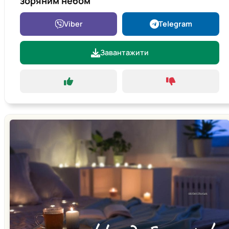
зоряним небом
Viber
Telegram
Завантажити