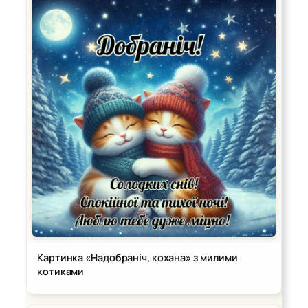
Картинка «Надобраніч, кохана» з милими
котиками