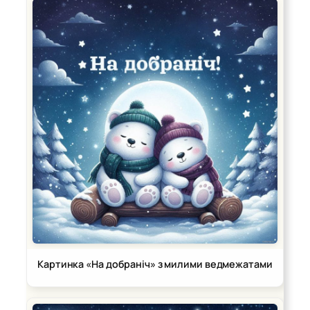
Картинка «На добраніч» з милими ведмежатами