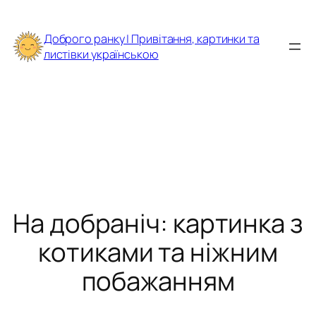
Перейти
до
Доброго ранку | Привітання, картинки та
вмісту
листівки українською
На добраніч: картинка з
котиками та ніжним
побажанням