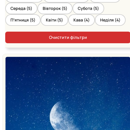
Середа (
5
)
Вівторок (
5
)
Субота (
5
)
Пʼятниця (
5
)
Квіти (
5
)
Кава (
4
)
Неділя (
4
)
Очистити фільтри