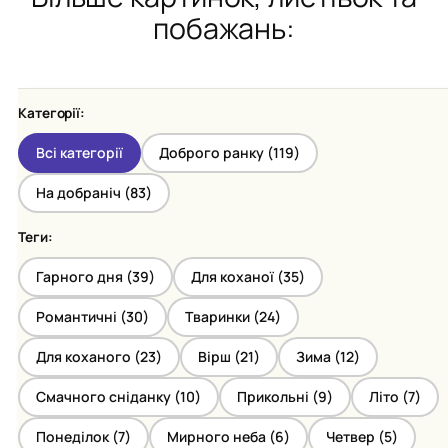
побажань:
Категорії:
Всі категорії
Доброго ранку (
119
)
На добраніч (
83
)
Теги:
Гарного дня (
39
)
Для коханої (
35
)
Романтичні (
30
)
Тваринки (
24
)
Для коханого (
23
)
Вірш (
21
)
Зима (
12
)
Смачного сніданку (
10
)
Прикольні (
9
)
Літо (
7
)
Понеділок (
7
)
Мирного неба (
6
)
Четвер (
5
)