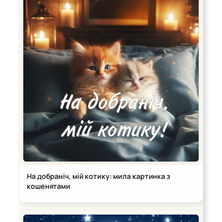
На добраніч, мій котику: мила картинка з
кошенятами