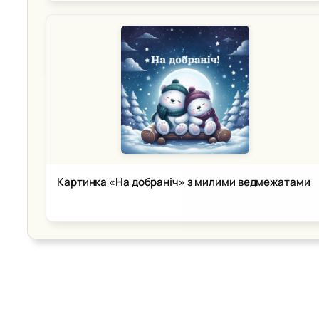
Картинка «На добраніч» з милими ведмежатами