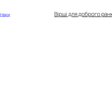
Вірші для доброго ран
тівки