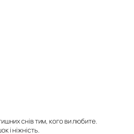
ишних снів тим, кого ви любите.
к і ніжність.