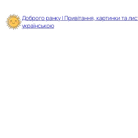
Перейти
до
Доброго ранку | Привітання, картинки та лис
вмісту
українською