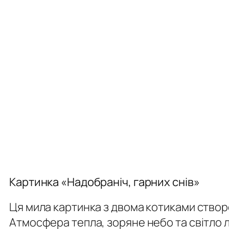
Картинка «Надобраніч, гарних снів»
Ця мила картинка з двома котиками створе
Атмосфера тепла, зоряне небо та світло л