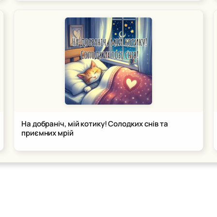
На добраніч, мій котику! Солодких снів та
приємних мрій