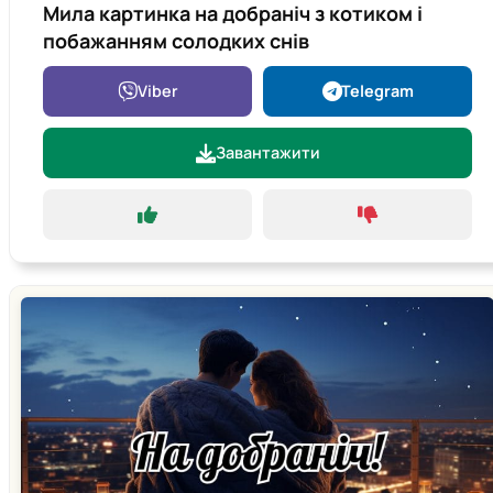
Мила картинка на добраніч з котиком і
побажанням солодких снів
Viber
Telegram
Завантажити