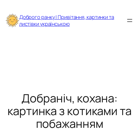
Перейти
до
Доброго ранку | Привітання, картинки та
вмісту
листівки українською
Добраніч, кохана:
картинка з котиками та
побажанням