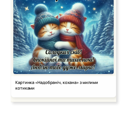
Картинка «Надобраніч, кохана» з милими
котиками