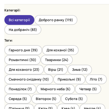
Категорії:
Всі категорії
Доброго ранку (
119
)
На добраніч (
83
)
Теги:
Гарного дня (
39
)
Для коханої (
35
)
Романтичні (
30
)
Тваринки (
24
)
Для коханого (
23
)
Вірш (
21
)
Зима (
12
)
Смачного сніданку (
10
)
Прикольні (
9
)
Літо (
7
)
Понеділок (
7
)
Мирного неба (
6
)
Четвер (
5
)
Середа (
5
)
Вівторок (
5
)
Субота (
5
)
Пʼятниця (
5
)
Квіти (
5
)
Кава (
4
)
Неділя (
4
)