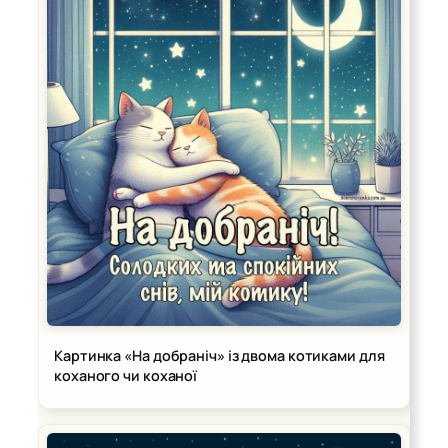
Картинка «На добраніч» із двома котиками для
коханого чи коханої