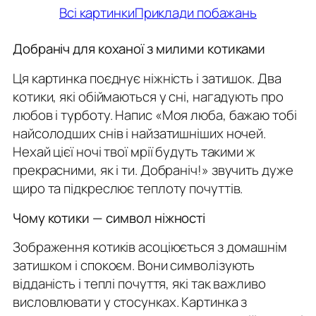
Всі картинки
Приклади побажань
Добраніч для коханої з милими котиками
Ця картинка поєднує ніжність і затишок. Два
котики, які обіймаються у сні, нагадують про
любов і турботу. Напис
«Моя люба, бажаю тобі
найсолодших снів і найзатишніших ночей.
Нехай цієї ночі твої мрії будуть такими ж
прекрасними, як і ти. Добраніч!»
звучить дуже
щиро та підкреслює теплоту почуттів.
Чому котики — символ ніжності
Зображення котиків асоціюється з домашнім
затишком і спокоєм. Вони символізують
відданість і теплі почуття, які так важливо
висловлювати у стосунках. Картинка з