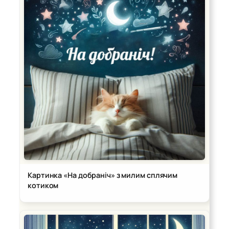
Картинка «На добраніч» з милим сплячим
котиком