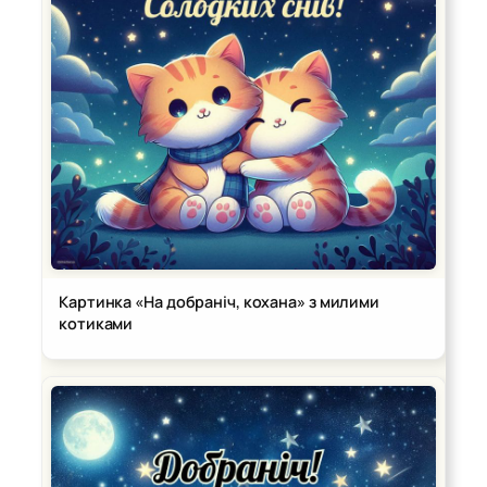
Картинка «На добраніч, кохана» з милими
котиками