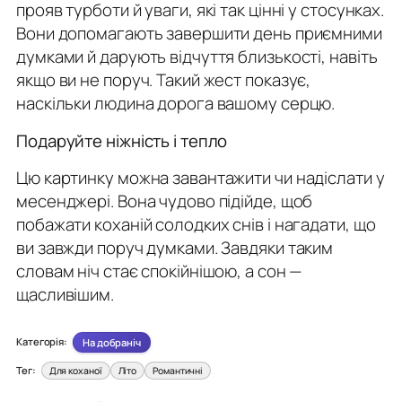
прояв турботи й уваги, які так цінні у стосунках.
Вони допомагають завершити день приємними
думками й дарують відчуття близькості, навіть
якщо ви не поруч. Такий жест показує,
наскільки людина дорога вашому серцю.
Подаруйте ніжність і тепло
Цю картинку можна завантажити чи надіслати у
месенджері. Вона чудово підійде, щоб
побажати коханій солодких снів і нагадати, що
ви завжди поруч думками. Завдяки таким
словам ніч стає спокійнішою, а сон —
щасливішим.
Категорія:
На добраніч
Тег:
Для коханої
Літо
Романтичні