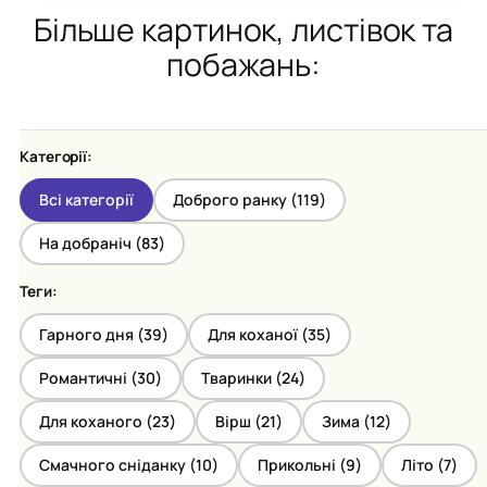
Більше картинок, листівок та
побажань:
Категорії:
Всі категорії
Доброго ранку (
119
)
На добраніч (
83
)
Теги:
Гарного дня (
39
)
Для коханої (
35
)
Романтичні (
30
)
Тваринки (
24
)
Для коханого (
23
)
Вірш (
21
)
Зима (
12
)
Смачного сніданку (
10
)
Прикольні (
9
)
Літо (
7
)