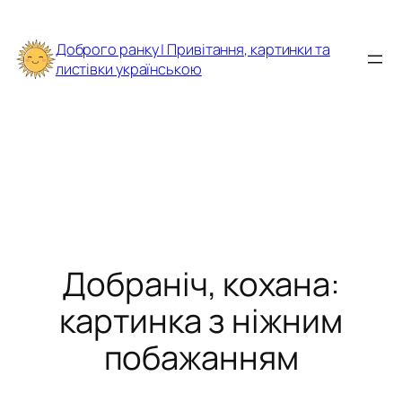
Перейти
до
Доброго ранку | Привітання, картинки та
вмісту
листівки українською
Добраніч, кохана:
картинка з ніжним
побажанням