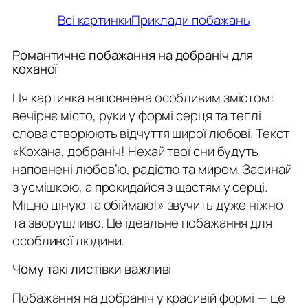
Всі картинки
Приклади побажань
Романтичне побажання на добраніч для
коханої
Ця картинка наповнена особливим змістом:
вечірнє місто, руки у формі серця та теплі
слова створюють відчуття щирої любові. Текст
«Кохана, добраніч! Нехай твої сни будуть
наповнені любов’ю, радістю та миром. Засинай
з усмішкою, а прокидайся з щастям у серці.
Міцно ціную та обіймаю!»
звучить дуже ніжно
та зворушливо. Це ідеальне побажання для
особливої людини.
Чому такі листівки важливі
Побажання на добраніч у красивій формі — це