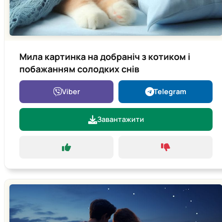
Мила картинка на добраніч з котиком і
побажанням солодких снів
Viber
Telegram
Завантажити