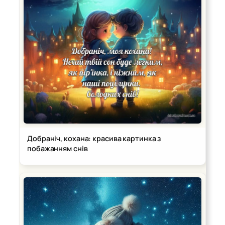
Добраніч, кохана: красива картинка з
побажанням снів