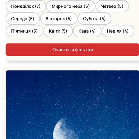
Понеділок (
7
)
Мирного неба (
6
)
Четвер (
5
)
Середа (
5
)
Вівторок (
5
)
Субота (
5
)
Пʼятниця (
5
)
Квіти (
5
)
Кава (
4
)
Неділя (
4
)
Очистити фільтри