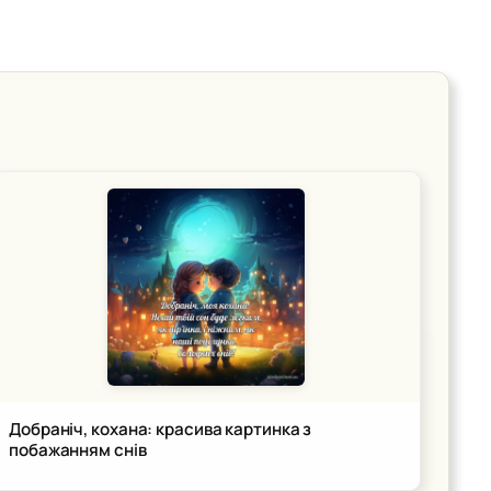
Добраніч, кохана: красива картинка з
побажанням снів