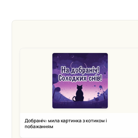
Добраніч: мила картинка з котиком і
побажанням