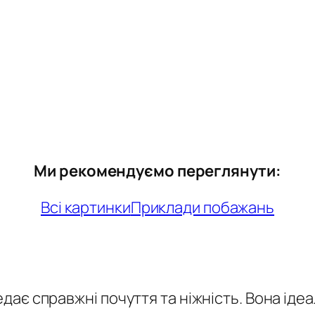
Ми рекомендуємо переглянути:
Всі картинки
Приклади побажань
ає справжні почуття та ніжність. Вона іде