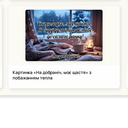
Картинка «На добраніч, моє щастя» з
побажанням тепла