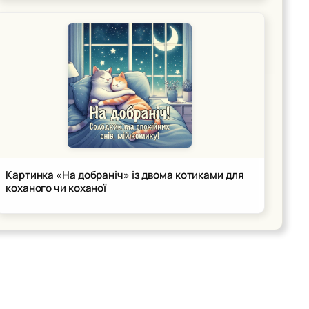
Картинка «На добраніч» із двома котиками для
коханого чи коханої