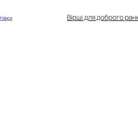
Вірші для доброго ран
тівки