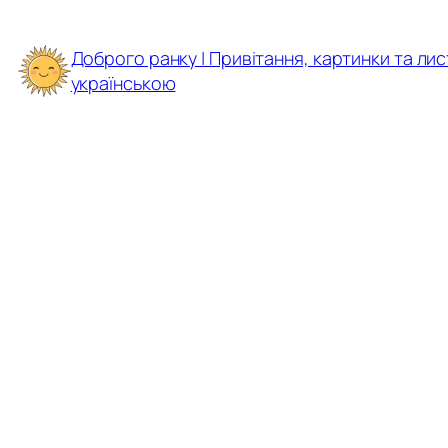
Перейти
до
Доброго ранку | Привітання, картинки та лис
вмісту
українською