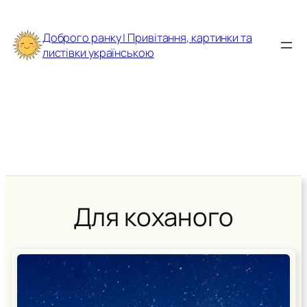
Перейти
до
Доброго ранку | Привітання, картинки та
вмісту
листівки українською
Для коханого