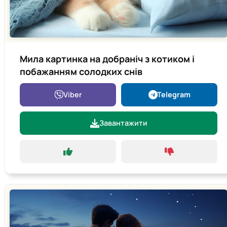
Мила картинка на добраніч з котиком і
побажанням солодких снів
Viber
Telegram
Завантажити