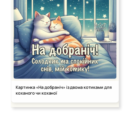
Картинка «На добраніч» із двома котиками для
коханого чи коханої