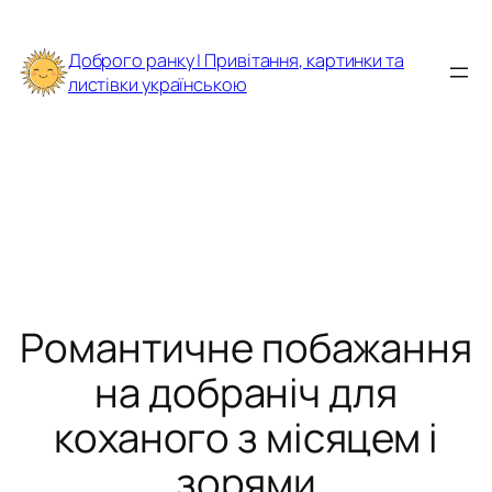
Перейти
до
Доброго ранку | Привітання, картинки та
вмісту
листівки українською
Романтичне побажання
на добраніч для
коханого з місяцем і
зорями