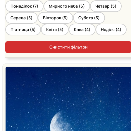
Понеділок (
7
)
Мирного неба (
6
)
Четвер (
5
)
Середа (
5
)
Вівторок (
5
)
Субота (
5
)
Пʼятниця (
5
)
Квіти (
5
)
Кава (
4
)
Неділя (
4
)
Очистити фільтри