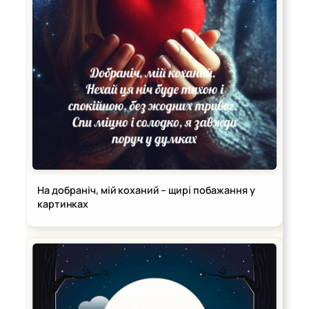
На добраніч, мій коханий – щирі побажання у
картинках