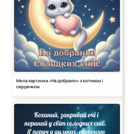
Мила картинка «На добраніч» з котиком і
сердечком