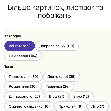
Більше картинок, листівок та
побажань:
Категорії:
Всі категорії
Доброго ранку (
119
)
На добраніч (
83
)
Теги:
Гарного дня (
39
)
Для коханої (
35
)
Романтичні (
30
)
Тваринки (
24
)
Для коханого (
23
)
Вірш (
21
)
Зима (
12
)
Смачного сніданку (
10
)
Прикольні (
9
)
Літо (
7
)