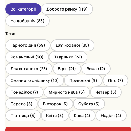
Всі категорії
Доброго ранку (
119
)
На добраніч (
83
)
Теги:
Гарного дня (
39
)
Для коханої (
35
)
Романтичні (
30
)
Тваринки (
24
)
Для коханого (
23
)
Вірш (
21
)
Зима (
12
)
Смачного сніданку (
10
)
Прикольні (
9
)
Літо (
7
)
Понеділок (
7
)
Мирного неба (
6
)
Четвер (
5
)
Середа (
5
)
Вівторок (
5
)
Субота (
5
)
Пʼятниця (
5
)
Квіти (
5
)
Кава (
4
)
Неділя (
4
)