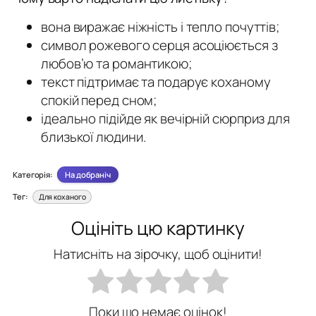
вона виражає ніжність і тепло почуттів;
символ рожевого серця асоціюється з
любов’ю та романтикою;
текст підтримає та подарує коханому
спокій перед сном;
ідеально підійде як вечірній сюрприз для
близької людини.
Категорія:
На добраніч
Тег:
Для коханого
Оцініть цю картинку
Натисніть на зірочку, щоб оцінити!
Поки що немає оцінок!