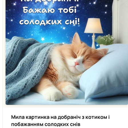
Мила картинка на добраніч з котиком і
побажанням солодких снів