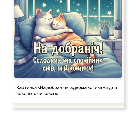
Картинка «На добраніч» із двома котиками для
коханого чи коханої