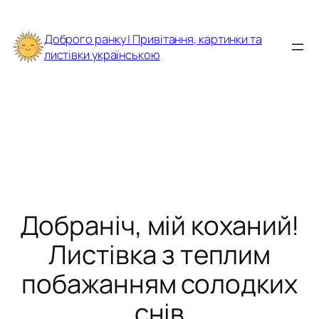
Перейти
до
Доброго ранку | Привітання, картинки та
вмісту
листівки українською
Добраніч, мій коханий!
Листівка з теплим
побажанням солодких
снів