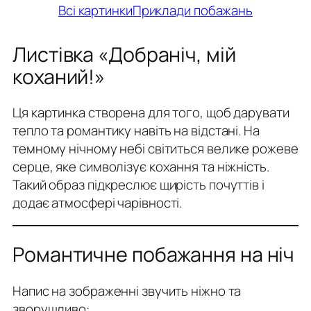
Всі картинки
Приклади побажань
Листівка «Добраніч, мій
коханий!»
Ця картинка створена для того, щоб дарувати
тепло та романтику навіть на відстані. На
темному нічному небі світиться велике рожеве
серце, яке символізує кохання та ніжність.
Такий образ підкреслює щирість почуттів і
додає атмосфері чарівності.
Романтичне побажання на ніч
Напис на зображенні звучить ніжно та
зворушливо: