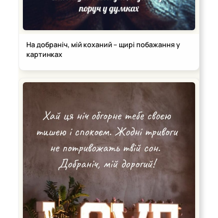
На добраніч, мій коханий – щирі побажання у
картинках