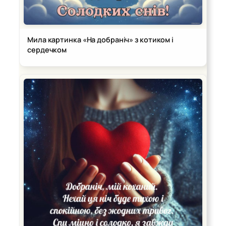
Мила картинка «На добраніч» з котиком і
сердечком