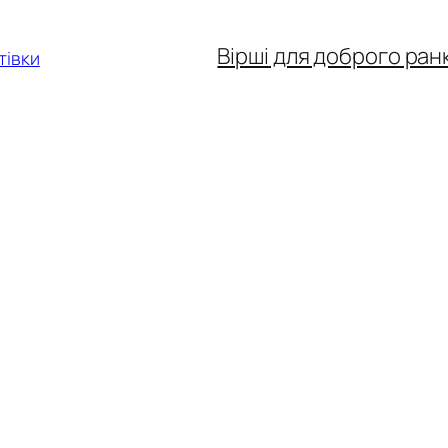
Вірші для доброго ран
тівки