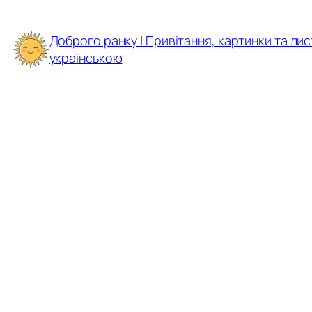
Перейти
до
Доброго ранку | Привітання, картинки та лис
вмісту
українською