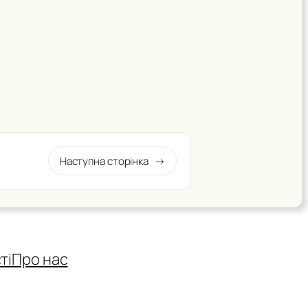
Наступна сторінка
→
ті
Про нас