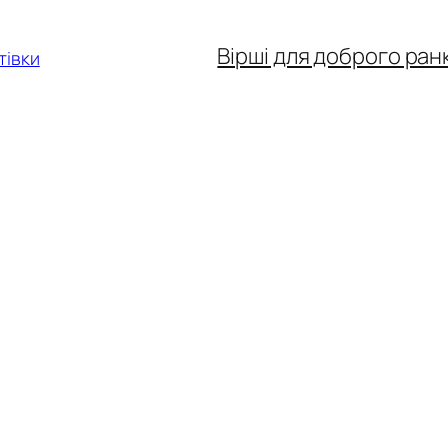
Вірші для доброго ран
тівки