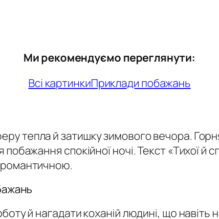
Ми рекомендуємо переглянути:
Всі картинки
Приклади побажань
у тепла й затишку зимового вечора. Горнят
 побажання спокійної ночі. Текст
«Тихої й с
а романтичною.
обажань
боту й нагадати коханій людині, що навіть н