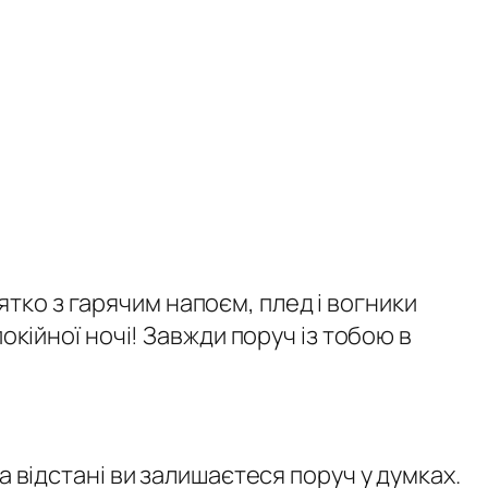
ко з гарячим напоєм, плед і вогники
покійної ночі! Завжди поруч із тобою в
а відстані ви залишаєтеся поруч у думках.