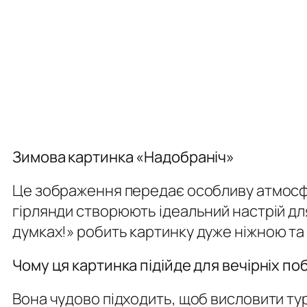
Зимова картинка «Надобраніч»
Це зображення передає особливу атмосфер
гірлянди створюють ідеальний настрій для
думках!»
робить картинку дуже ніжною т
Чому ця картинка підійде для вечірніх п
Вона чудово підходить, щоб висловити тур