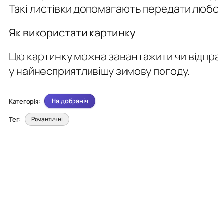
Такі листівки допомагають передати любов
Як використати картинку
Цю картинку можна завантажити чи відпра
у найнесприятливішу зимову погоду.
На добраніч
Категорія:
Тег:
Романтичні