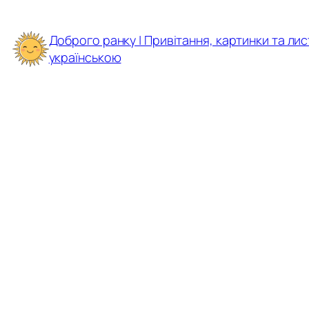
Перейти
до
Доброго ранку | Привітання, картинки та лис
вмісту
українською