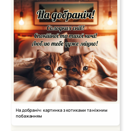
На добраніч: картинка з котиками та ніжним
побажанням