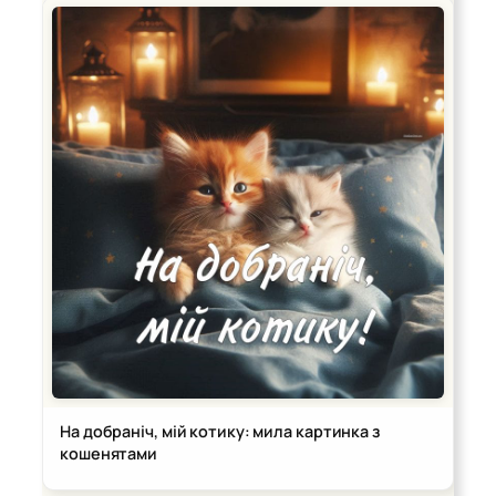
На добраніч, мій котику: мила картинка з
кошенятами