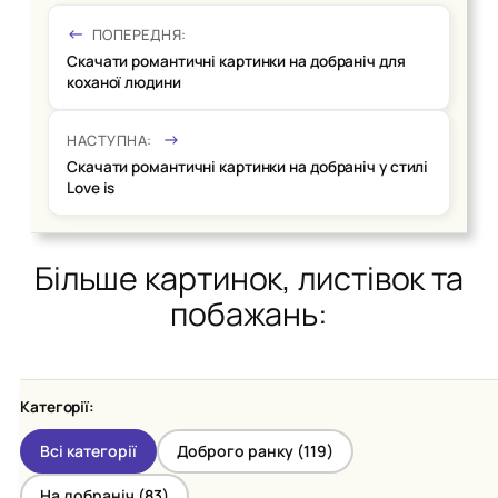
ПОПЕРЕДНЯ:
Скачати романтичні картинки на добраніч для
коханої людини
НАСТУПНА:
Скачати романтичні картинки на добраніч у стилі
Love is
Більше картинок, листівок та
побажань:
Категорії:
Всі категорії
Доброго ранку (
119
)
На добраніч (
83
)