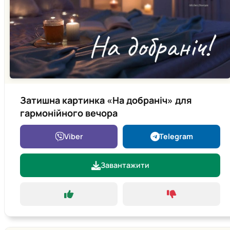
Затишна картинка «На добраніч» для
гармонійного вечора
Viber
Telegram
Завантажити