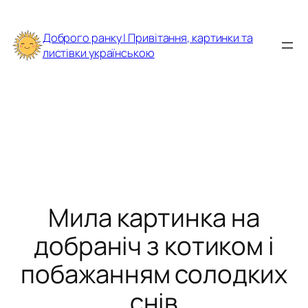
Перейти
до
Доброго ранку | Привітання, картинки та
вмісту
листівки українською
Мила картинка на
добраніч з котиком і
побажанням солодких
снів