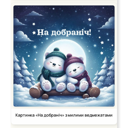
Картинка «На добраніч» з милими ведмежатами