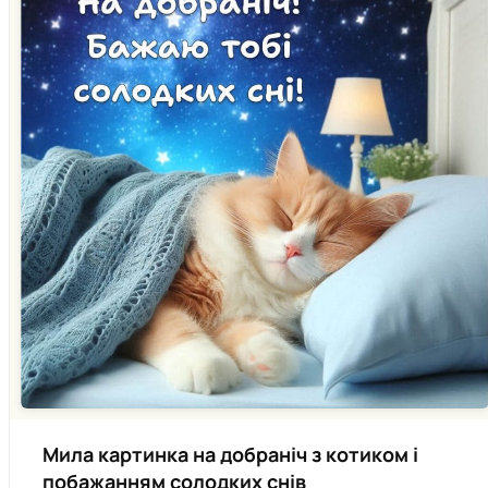
Мила картинка на добраніч з котиком і
побажанням солодких снів