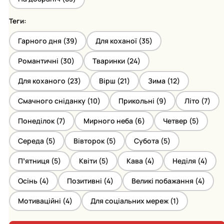
Теги:
Гарного дня (
39
)
Для коханої (
35
)
Романтичні (
30
)
Тваринки (
24
)
Для коханого (
23
)
Вірш (
21
)
Зима (
12
)
Смачного сніданку (
10
)
Прикольні (
9
)
Літо (
7
)
Понеділок (
7
)
Мирного неба (
6
)
Четвер (
5
)
Середа (
5
)
Вівторок (
5
)
Субота (
5
)
Пʼятниця (
5
)
Квіти (
5
)
Кава (
4
)
Неділя (
4
)
Осінь (
4
)
Позитивні (
4
)
Великі побажання (
4
)
Мотиваційні (
4
)
Для соціальних мереж (
1
)