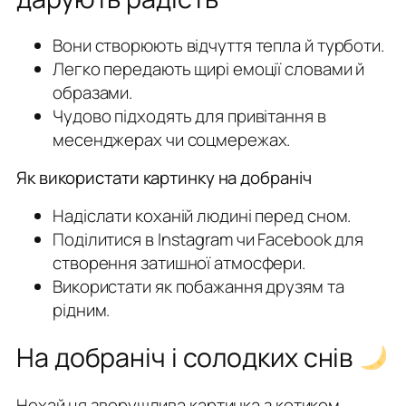
Вони створюють відчуття тепла й турботи.
Легко передають щирі емоції словами й
образами.
Чудово підходять для привітання в
месенджерах чи соцмережах.
Як використати картинку на добраніч
Надіслати коханій людині перед сном.
Поділитися в Instagram чи Facebook для
створення затишної атмосфери.
Використати як побажання друзям та
рідним.
На добраніч і солодких снів
Нехай ця зворушлива картинка з котиком