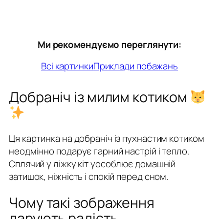
Ми рекомендуємо переглянути:
Всі картинки
Приклади побажань
Добраніч із милим котиком
Ця картинка на добраніч із пухнастим котиком
неодмінно подарує гарний настрій і тепло.
Сплячий у ліжку кіт уособлює домашній
затишок, ніжність і спокій перед сном.
Чому такі зображення
дарують радість