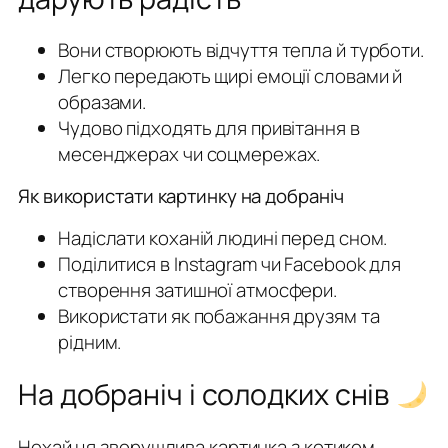
Вони створюють відчуття тепла й турботи.
Легко передають щирі емоції словами й
образами.
Чудово підходять для привітання в
месенджерах чи соцмережах.
Як використати картинку на добраніч
Надіслати коханій людині перед сном.
Поділитися в Instagram чи Facebook для
створення затишної атмосфери.
Використати як побажання друзям та
рідним.
На добраніч і солодких снів
Нехай ця зворушлива картинка з котиком