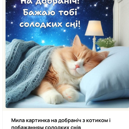
Мила картинка на добраніч з котиком і
побажанням солодких снів