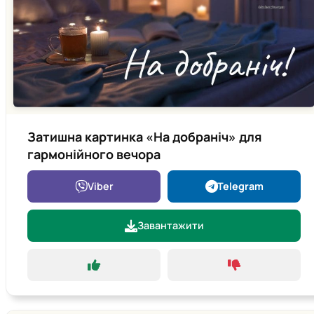
Затишна картинка «На добраніч» для
гармонійного вечора
Viber
Telegram
Завантажити