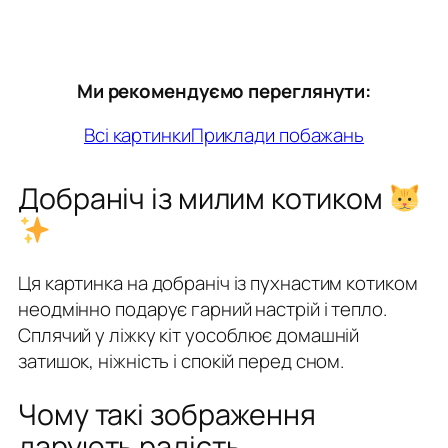
Ми рекомендуємо переглянути:
Всі картинки
Приклади побажань
Добраніч із милим котиком
Ця картинка на добраніч із пухнастим котиком
неодмінно подарує гарний настрій і тепло.
Сплячий у ліжку кіт уособлює домашній
затишок, ніжність і спокій перед сном.
Чому такі зображення
дарують радість