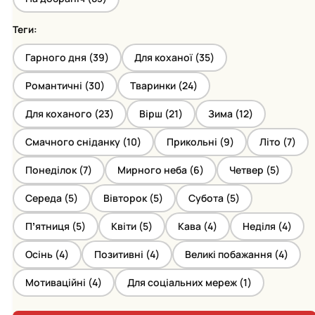
Теги:
Гарного дня (
39
)
Для коханої (
35
)
Романтичні (
30
)
Тваринки (
24
)
Для коханого (
23
)
Вірш (
21
)
Зима (
12
)
Смачного сніданку (
10
)
Прикольні (
9
)
Літо (
7
)
Понеділок (
7
)
Мирного неба (
6
)
Четвер (
5
)
Середа (
5
)
Вівторок (
5
)
Субота (
5
)
Пʼятниця (
5
)
Квіти (
5
)
Кава (
4
)
Неділя (
4
)
Осінь (
4
)
Позитивні (
4
)
Великі побажання (
4
)
Мотиваційні (
4
)
Для соціальних мереж (
1
)