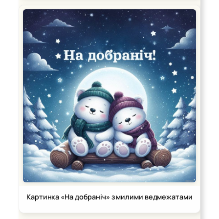
Картинка «На добраніч» з милими ведмежатами