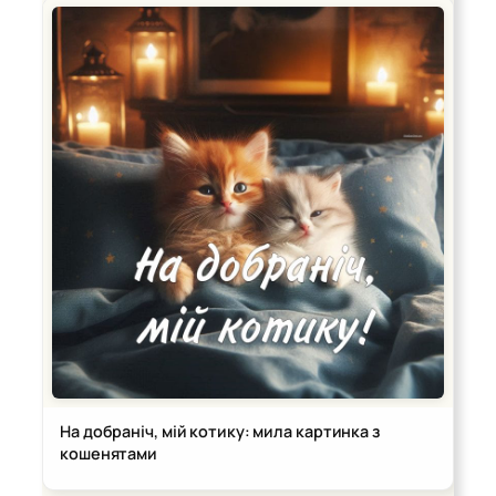
На добраніч, мій котику: мила картинка з
кошенятами