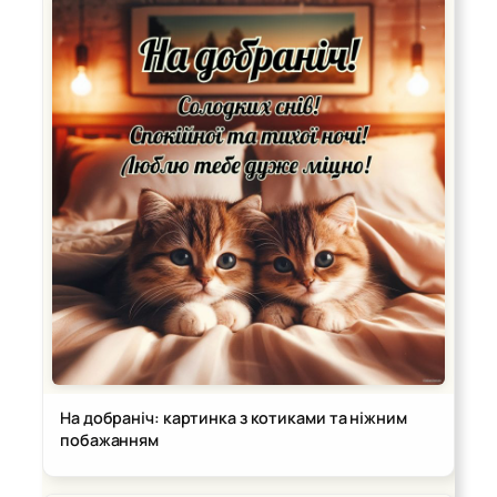
На добраніч: картинка з котиками та ніжним
побажанням