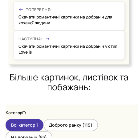
ПОПЕРЕДНЯ:
Скачати романтичні картинки на добраніч для
коханої людини
НАСТУПНА:
Скачати романтичні картинки на добраніч у стилі
Love is
Більше картинок, листівок та
побажань:
Категорії:
Всі категорії
Доброго ранку (
119
)
На добраніч (
83
)