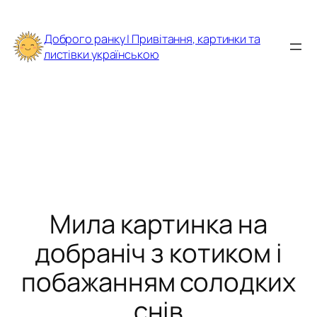
Перейти
до
Доброго ранку | Привітання, картинки та
вмісту
листівки українською
Мила картинка на
добраніч з котиком і
побажанням солодких
снів