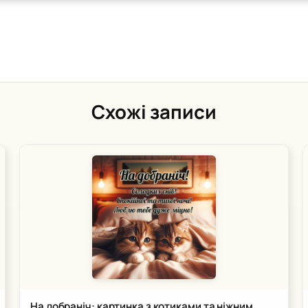
Схожі записи
На добраніч: картинка з котиками та ніжним