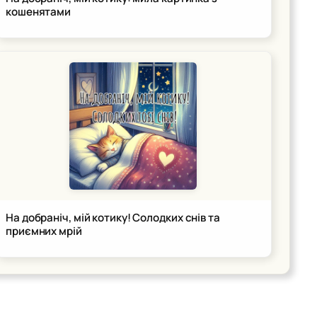
кошенятами
На добраніч, мій котику! Солодких снів та
приємних мрій