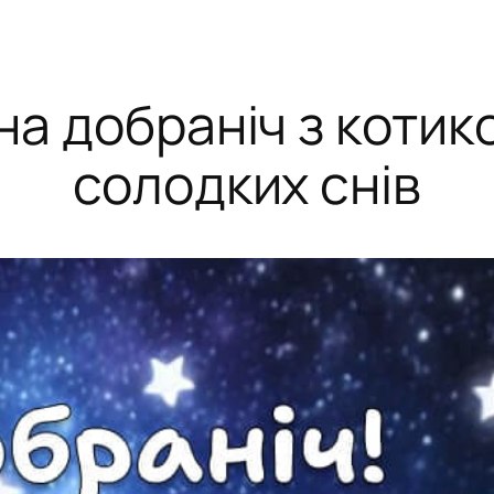
на добраніч з котик
солодких снів