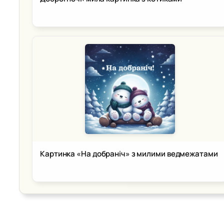
Картинка «На добраніч» з милими ведмежатами