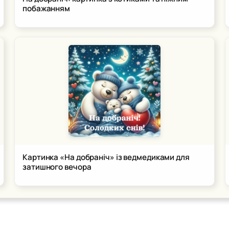
побажанням
Картинка «На добраніч» із ведмедиками для
затишного вечора