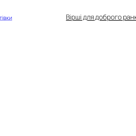
Вірші для доброго ран
тівки