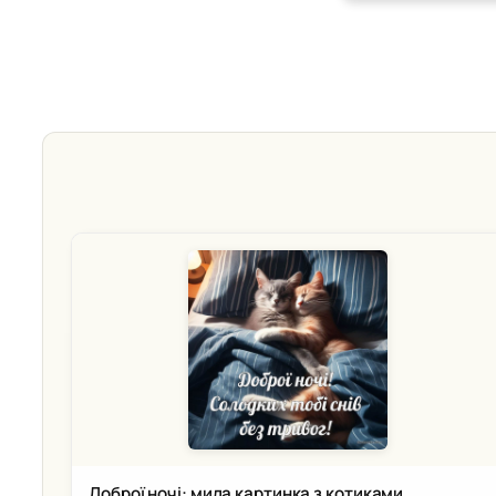
Доброї ночі: мила картинка з котиками