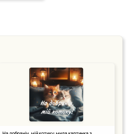
На добраніч, мій котику: мила картинка з