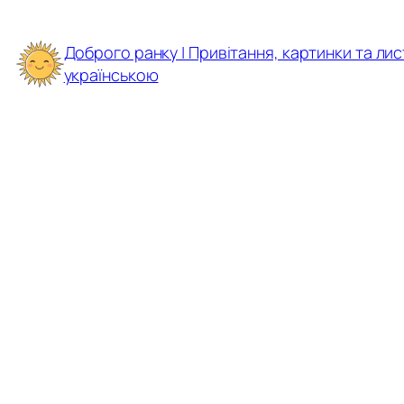
Перейти
до
Доброго ранку | Привітання, картинки та лис
вмісту
українською