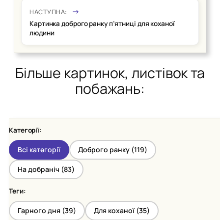
НАСТУПНА:
Картинка доброго ранку п’ятниці для коханої
людини
Більше картинок, листівок та
побажань:
Категорії:
Всі категорії
Доброго ранку (
119
)
На добраніч (
83
)
Теги:
Гарного дня (
39
)
Для коханої (
35
)