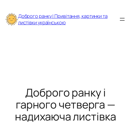
Перейти
до
Доброго ранку | Привітання, картинки та
вмісту
листівки українською
Доброго ранку і
гарного четверга —
надихаюча листівка