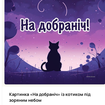
Картинка «На добраніч» із котиком під
зоряним небом