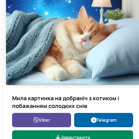
Мила картинка на добраніч з котиком і
побажанням солодких снів
Viber
Telegram
Завантажити