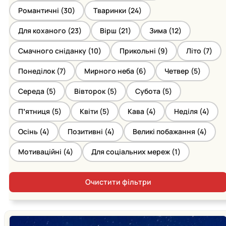
Романтичні (
30
)
Тваринки (
24
)
Для коханого (
23
)
Вірш (
21
)
Зима (
12
)
Смачного сніданку (
10
)
Прикольні (
9
)
Літо (
7
)
Понеділок (
7
)
Мирного неба (
6
)
Четвер (
5
)
Середа (
5
)
Вівторок (
5
)
Субота (
5
)
Пʼятниця (
5
)
Квіти (
5
)
Кава (
4
)
Неділя (
4
)
Осінь (
4
)
Позитивні (
4
)
Великі побажання (
4
)
Мотиваційні (
4
)
Для соціальних мереж (
1
)
Очистити фільтри