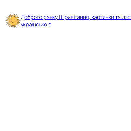
Перейти
до
Доброго ранку | Привітання, картинки та лис
вмісту
українською