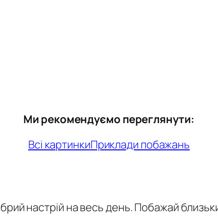
Ми рекомендуємо переглянути:
Всі картинки
Приклади побажань
обрий настрій на весь день. Побажай близьк