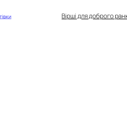
Вірші для доброго ран
тівки