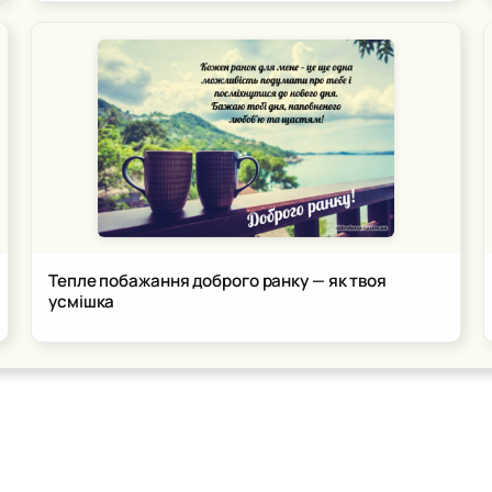
Тепле побажання доброго ранку — як твоя
усмішка