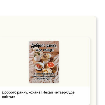
Доброго ранку, кохана! Нехай четвер буде
світлим