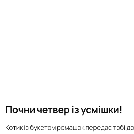
Почни четвер із усмішки!
Котик із букетом ромашок передає тобі д