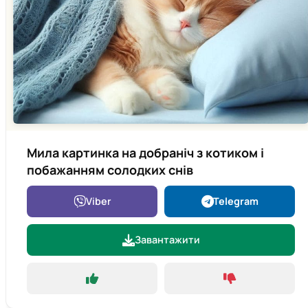
Мила картинка на добраніч з котиком і
побажанням солодких снів
Viber
Telegram
Завантажити