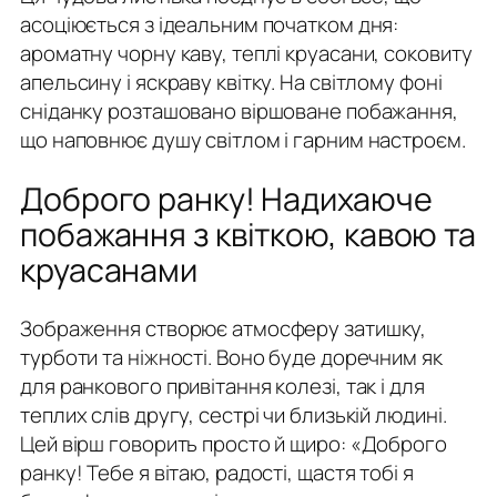
асоціюється з ідеальним початком дня:
ароматну чорну каву, теплі круасани, соковиту
апельсину і яскраву квітку. На світлому фоні
сніданку розташовано віршоване побажання,
що наповнює душу світлом і гарним настроєм.
Доброго ранку! Надихаюче
побажання з квіткою, кавою та
круасанами
Зображення створює атмосферу затишку,
турботи та ніжності. Воно буде доречним як
для ранкового привітання колезі, так і для
теплих слів другу, сестрі чи близькій людині.
Цей вірш говорить просто й щиро: «Доброго
ранку! Тебе я вітаю, радості, щастя тобі я