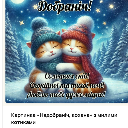
Картинка «Надобраніч, кохана» з милими
котиками