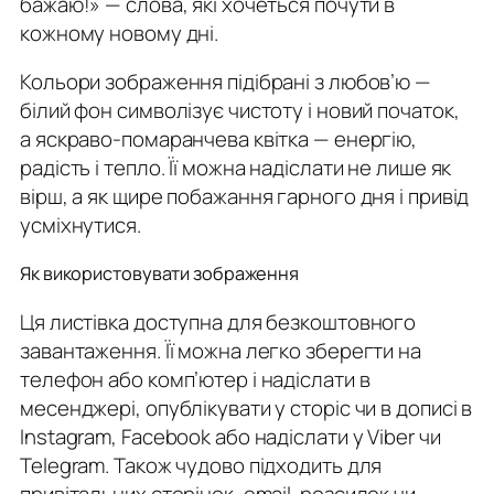
бажаю!» — слова, які хочеться почути в
кожному новому дні.
Кольори зображення підібрані з любов’ю —
білий фон символізує чистоту і новий початок,
а яскраво-помаранчева квітка — енергію,
радість і тепло. Її можна надіслати не лише як
вірш, а як щире побажання гарного дня і привід
усміхнутися.
Як використовувати зображення
Ця листівка доступна для безкоштовного
завантаження. Її можна легко зберегти на
телефон або комп’ютер і надіслати в
месенджері, опублікувати у сторіс чи в дописі в
Instagram, Facebook або надіслати у Viber чи
Telegram. Також чудово підходить для
привітальних сторінок, email-розсилок чи