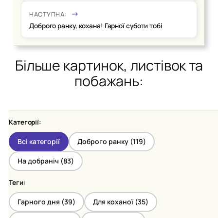
НАСТУПНА:
Доброго ранку, кохана! Гарної суботи тобі
Більше картинок, листівок та
побажань:
Категорії:
Всі категорії
Доброго ранку (
119
)
На добраніч (
83
)
Теги:
Гарного дня (
39
)
Для коханої (
35
)