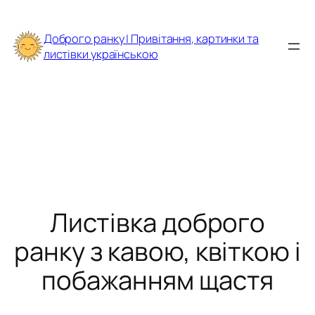
Перейти
до
Доброго ранку | Привітання, картинки та
вмісту
листівки українською
Листівка доброго
ранку з кавою, квіткою і
побажанням щастя