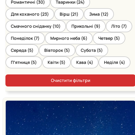
Романтичні (
30
)
Тваринки (
24
)
Для коханого (
23
)
Вірш (
21
)
Зима (
12
)
Смачного сніданку (
10
)
Прикольні (
9
)
Літо (
7
)
Понеділок (
7
)
Мирного неба (
6
)
Четвер (
5
)
Середа (
5
)
Вівторок (
5
)
Субота (
5
)
Пʼятниця (
5
)
Квіти (
5
)
Кава (
4
)
Неділя (
4
)
Очистити фільтри