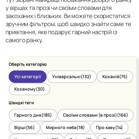
у віршах та прозі чи своїми словами для
закоханих і близьких. Ви можете скористатися
зручним фільтром, щоб швидко знайти саме те
привітання, яке подарує гарний настрій із
самого ранку.
Оберіть категорію
Усі категорії
Універсальні
(132)
Коханій
(75)
Коханому
(30)
Швидкі теги
Гарного дня
(185)
Своїми словами (в прозі)
(166)
Вірші
(56)
Мирного неба
(18)
Про каву
(14)