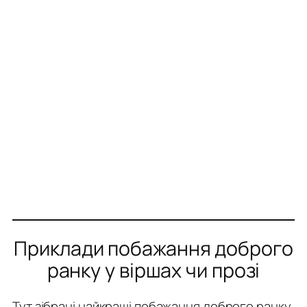
Приклади побажання доброго
ранку у віршах чи прозі
Тут зібрані найкращі побажання доброго ранку