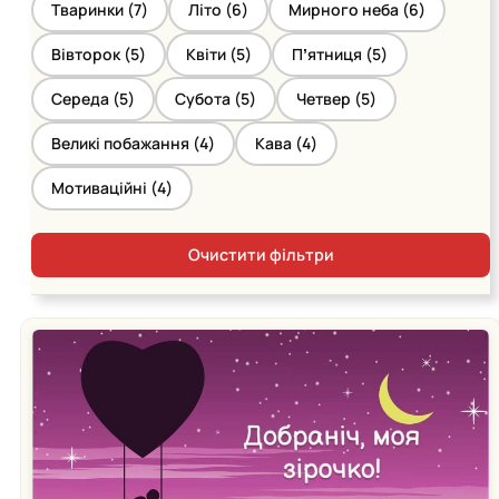
Тваринки (
7
)
Літо (
6
)
Мирного неба (
6
)
Вівторок (
5
)
Квіти (
5
)
Пʼятниця (
5
)
Середа (
5
)
Субота (
5
)
Четвер (
5
)
Великі побажання (
4
)
Кава (
4
)
Мотиваційні (
4
)
Очистити фільтри