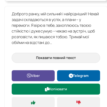
Доброго ранку, мій сильний і найрідніший! Нехай
задачі складаються в успіх, а плани – у
перемоги. Я вірю в тебе, захоплююсь твоєю
стійкістю і дуже сумую – чекаю на зустріч, щоб
розповісти, як пишаюся тобою. Тримай мої
обійми на відстані до…
Показати повний текст
Viber
Telegram
Копіювати