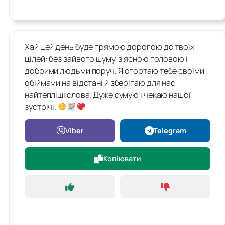
Хай цей день буде прямою дорогою до твоїх
цілей: без зайвого шуму, з ясною головою і
добрими людьми поруч. Я огортаю тебе своїми
обіймами на відстані й зберігаю для нас
найтепліші слова. Дуже сумую і чекаю нашої
зустрічі.
Viber
Telegram
Копіювати