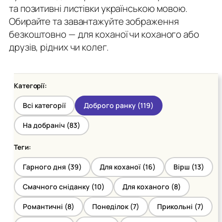
та позитивні листівки українською мовою.
Обирайте та завантажуйте зображення
безкоштовно — для коханої чи коханого або
друзів, рідних чи колег.
Категорії:
Всі категорії
Доброго ранку (
119
)
На добраніч (
83
)
Теги:
Гарного дня (
39
)
Для коханої (
16
)
Вірш (
13
)
Смачного сніданку (
10
)
Для коханого (
8
)
Романтичні (
8
)
Понеділок (
7
)
Прикольні (
7
)