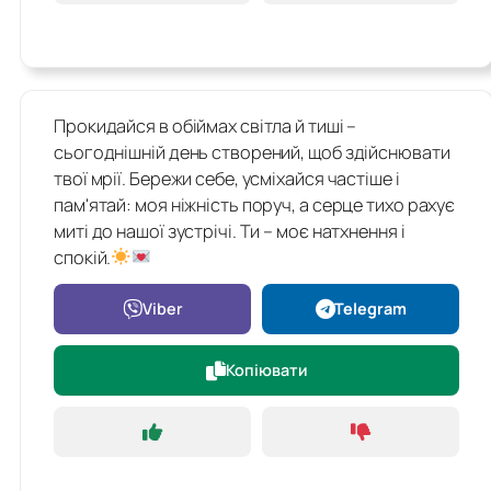
Прокидайся в обіймах світла й тиші –
сьогоднішній день створений, щоб здійснювати
твої мрії. Бережи себе, усміхайся частіше і
пам'ятай: моя ніжність поруч, а серце тихо рахує
миті до нашої зустрічі. Ти – моє натхнення і
спокій.
Viber
Telegram
Копіювати