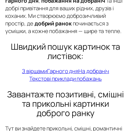
гарного дня
,
побажання на добраніч
та інші
добрі привітання для ваших рідних, друзів і
коханих. Ми створюємо доброзичливий
простір, де
добрий ранок
починається з
усмішки, а кожне побажання — щире та тепле.
Швидкий пошук картинок та
листівок:
З віршами
Гарного дня
На добраніч
Текстові приклади побажань
Завантажте позитивні, смішні
та прикольні картинки
доброго ранку
Тут ви знайдете прикольні, смішні, романтичні