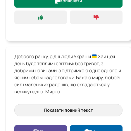
Копіювати
Доброго ранку, рідні люди України
Хай цей
день буде теплим і світлим: без тривог, з
добрими новинами, з підтримкою одне одного й
ясним небом над головами. Бажаю миру, любові,
сил і маленьких радощів, що складаються у
велику надію. Мирно…
Показати повний текст