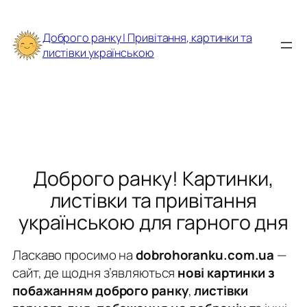
Перейти
до
Доброго ранку | Привітання, картинки та
вмісту
листівки українською
Доброго ранку! Картинки,
листівки та привітання
українською для гарного дня
Ласкаво просимо на
dobrohoranku.com.ua
—
сайт, де щодня з’являються
нові картинки з
побажанням доброго ранку
,
листівки