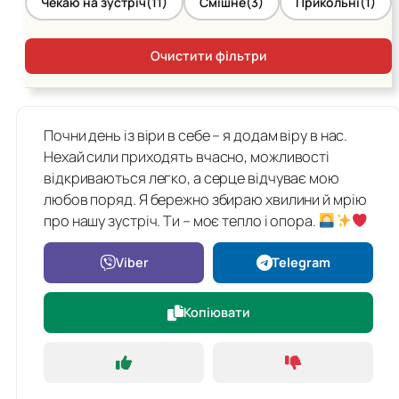
Чекаю на зустріч
(11)
Смішне
(3)
Прикольні
(1)
Очистити фільтри
Почни день із віри в себе – я додам віру в нас.
Нехай сили приходять вчасно, можливості
відкриваються легко, а серце відчуває мою
любов поряд. Я бережно збираю хвилини й мрію
про нашу зустріч. Ти – моє тепло і опора.
Viber
Telegram
Копіювати