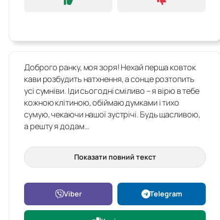
Доброго ранку, моя зоря! Нехай перша ковток
кави розбудить натхнення, а сонце розтопить
усі сумніви. Іди сьогодні сміливо – я вірю в тебе
кожною клітиною, обіймаю думками і тихо
сумую, чекаючи нашої зустрічі. Будь щасливою,
а решту я додам…
Показати повний текст
Viber
Telegram