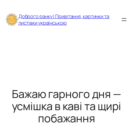
Перейти
до
Доброго ранку | Привітання, картинки та
вмісту
листівки українською
Бажаю гарного дня —
усмішка в каві та щирі
побажання