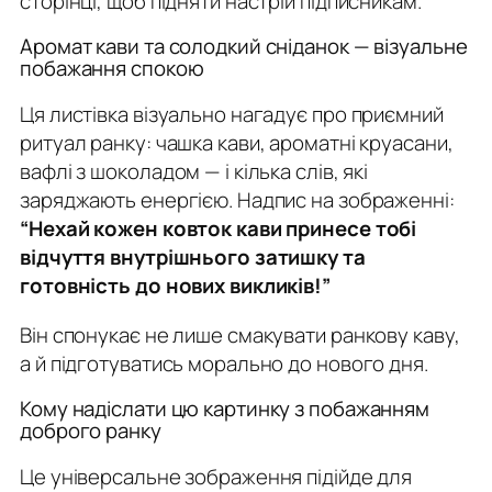
сторінці, щоб підняти настрій підписникам.
Аромат кави та солодкий сніданок — візуальне
побажання спокою
Ця листівка візуально нагадує про приємний
ритуал ранку: чашка кави, ароматні круасани,
вафлі з шоколадом — і кілька слів, які
заряджають енергією. Надпис на зображенні:
“Нехай кожен ковток кави принесе тобі
відчуття внутрішнього затишку та
готовність до нових викликів!”
Він спонукає не лише смакувати ранкову каву,
а й підготуватись морально до нового дня.
Кому надіслати цю картинку з побажанням
доброго ранку
Це універсальне зображення підійде для