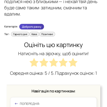
поділися нею з близькими — і нехай твій день
буде саме таким: затишним, смачним та
вдалим.
Категорія:
Доброго ранку
Тег:
Гарного дня
Кава
Позитивні
Оцініть цю картинку
Натисніть на зірочку, щоб оцінити!
Середня оцінка:
5
/ 5. Підрахунок оцінок:
1
Навігація по картинкам:
ПОПЕРЕДНЯ: