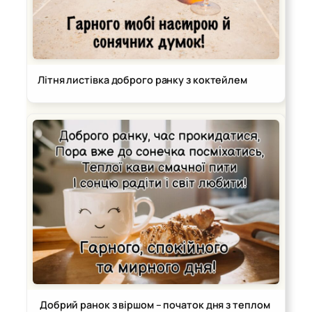
Літня листівка доброго ранку з коктейлем
Добрий ранок з віршом – початок дня з теплом