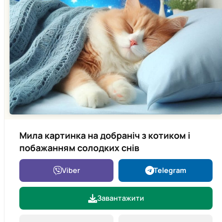
Мила картинка на добраніч з котиком і
побажанням солодких снів
Viber
Telegram
Завантажити