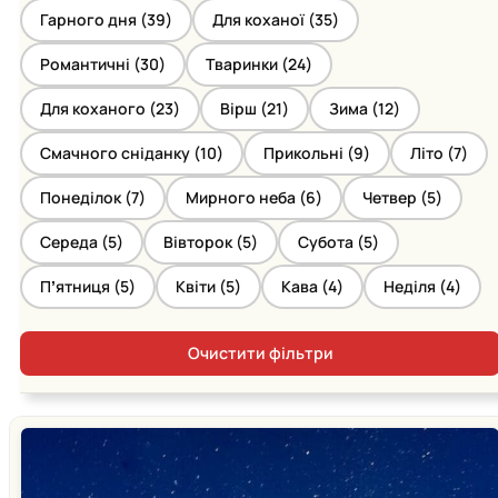
Гарного дня (
39
)
Для коханої (
35
)
Романтичні (
30
)
Тваринки (
24
)
Для коханого (
23
)
Вірш (
21
)
Зима (
12
)
Смачного сніданку (
10
)
Прикольні (
9
)
Літо (
7
)
Понеділок (
7
)
Мирного неба (
6
)
Четвер (
5
)
Середа (
5
)
Вівторок (
5
)
Субота (
5
)
Пʼятниця (
5
)
Квіти (
5
)
Кава (
4
)
Неділя (
4
)
Очистити фільтри