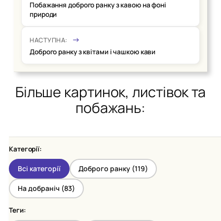
Побажання доброго ранку з кавою на фоні
природи
НАСТУПНА:
Доброго ранку з квітами і чашкою кави
Більше картинок, листівок та
побажань:
Категорії:
Всі категорії
Доброго ранку (
119
)
На добраніч (
83
)
Теги: