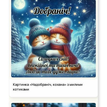
Картинка «Надобраніч, кохана» з милими
котиками