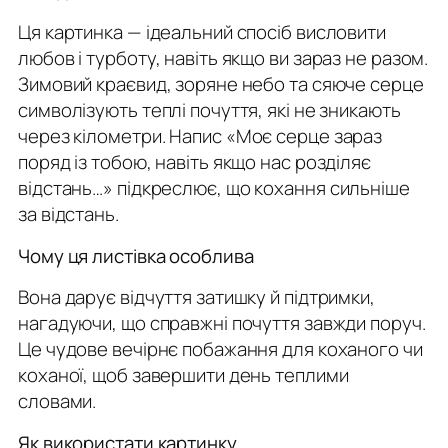
Ця картинка — ідеальний спосіб висловити
любов і турботу, навіть якщо ви зараз не разом.
Зимовий краєвид, зоряне небо та сяюче серце
символізують теплі почуття, які не зникають
через кілометри. Напис
«Моє серце зараз
поряд із тобою, навіть якщо нас розділяє
відстань…»
підкреслює, що кохання сильніше
за відстань.
Чому ця листівка особлива
Вона дарує відчуття затишку й підтримки,
нагадуючи, що справжні почуття завжди поруч.
Це чудове вечірнє побажання для коханого чи
коханої, щоб завершити день теплими
словами.
Як використати картинку