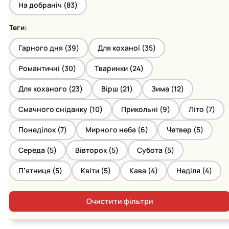
На добраніч (
83
)
Теги:
Гарного дня (
39
)
Для коханої (
35
)
Романтичні (
30
)
Тваринки (
24
)
Для коханого (
23
)
Вірш (
21
)
Зима (
12
)
Смачного сніданку (
10
)
Прикольні (
9
)
Літо (
7
)
Понеділок (
7
)
Мирного неба (
6
)
Четвер (
5
)
Середа (
5
)
Вівторок (
5
)
Субота (
5
)
Пʼятниця (
5
)
Квіти (
5
)
Кава (
4
)
Неділя (
4
)
Очистити фільтри