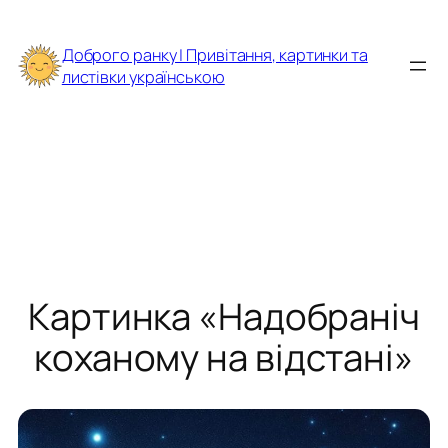
Перейти
до
Доброго ранку | Привітання, картинки та
вмісту
листівки українською
Картинка «Надобраніч
коханому на відстані»