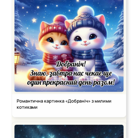
Романтична картинка «Добраніч» з милими
котиками