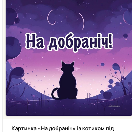
Картинка «На добраніч» із котиком під