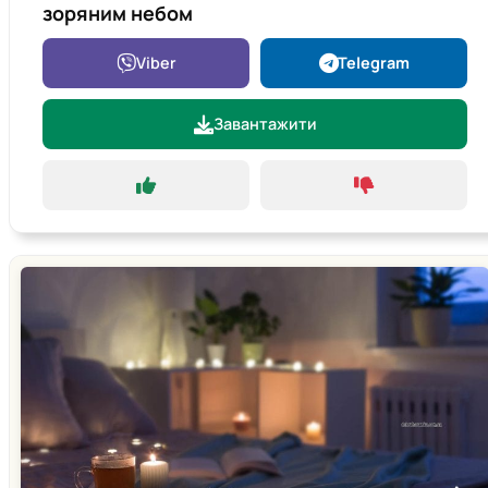
зоряним небом
Viber
Telegram
Завантажити