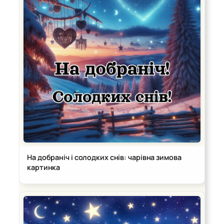
На добраніч і солодких снів: чарівна зимова
картинка