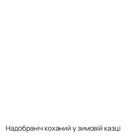
Надобраніч коханий у зимовій казці