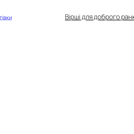
Вірші для доброго ран
тівки