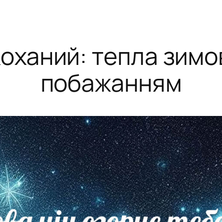
оханий: тепла зимо
побажанням