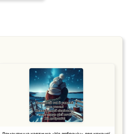
Романтична картинка «На добраніч» для коханої