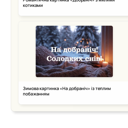
котиками
Зимова картинка «На добраніч» із теплим
побажанням