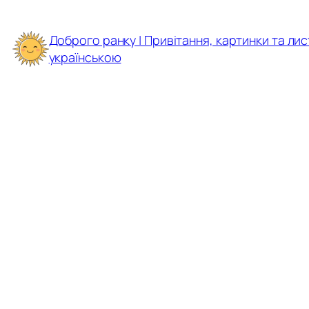
Перейти
до
Доброго ранку | Привітання, картинки та лис
вмісту
українською