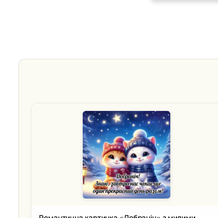
Романтична картинка «Добраніч» з милими