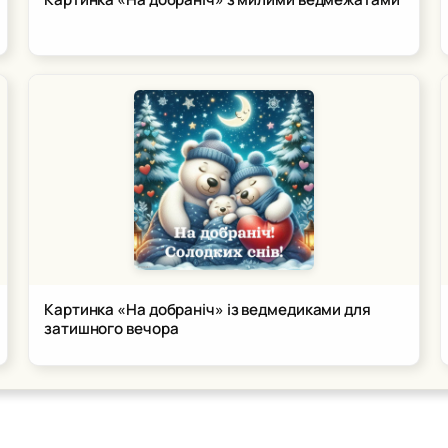
Картинка «На добраніч» із ведмедиками для
затишного вечора