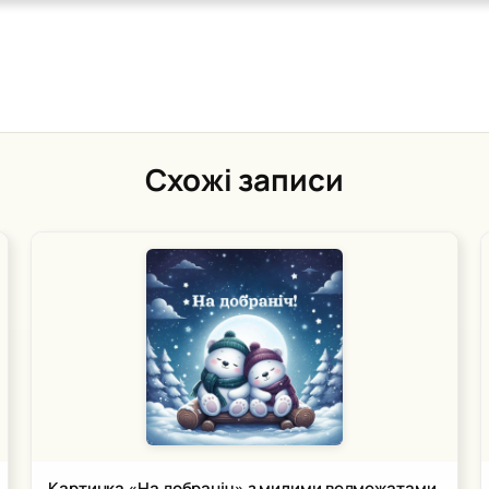
Схожі записи
Картинка «На добраніч» з милими ведмежатами