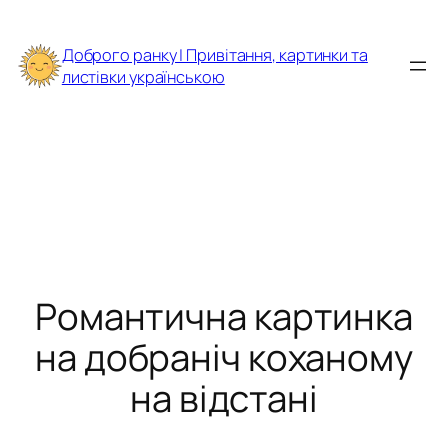
Перейти
до
Доброго ранку | Привітання, картинки та
вмісту
листівки українською
Романтична картинка
на добраніч коханому
на відстані