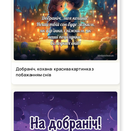
Добраніч, кохана: красива картинка з
побажанням снів