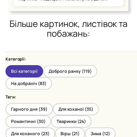
Більше картинок, листівок та
побажань:
Категорії:
Всі категорії
Доброго ранку (
119
)
На добраніч (
83
)
Теги:
Гарного дня (
39
)
Для коханої (
35
)
Романтичні (
30
)
Тваринки (
24
)
Для коханого (
23
)
Вірш (
21
)
Зима (
12
)