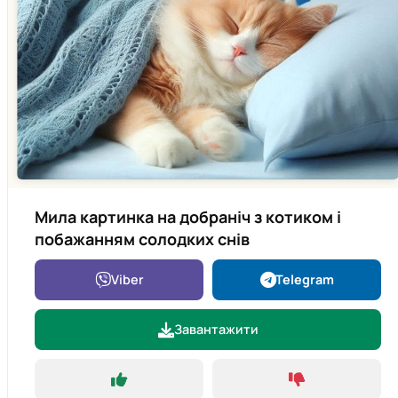
Мила картинка на добраніч з котиком і
побажанням солодких снів
Viber
Telegram
Завантажити