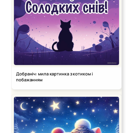
Добраніч: мила картинка з котиком і
побажанням