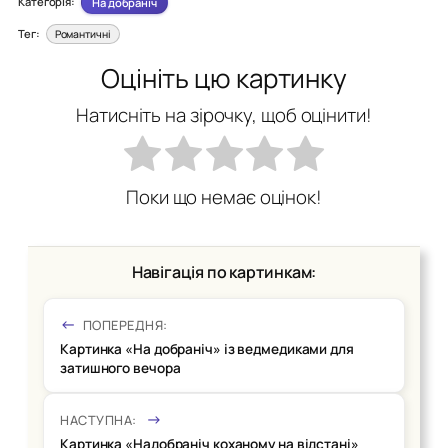
Категорія:
На добраніч
Тег:
Романтичні
Оцініть цю картинку
Натисніть на зірочку, щоб оцінити!
Поки що немає оцінок!
Навігація по картинкам:
ПОПЕРЕДНЯ:
Картинка «На добраніч» із ведмедиками для
затишного вечора
НАСТУПНА:
Картинка «Надобраніч коханому на відстані»