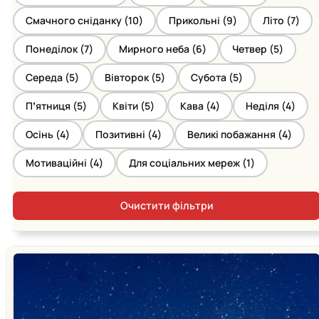
Смачного сніданку (
10
)
Прикольні (
9
)
Літо (
7
)
Понеділок (
7
)
Мирного неба (
6
)
Четвер (
5
)
Середа (
5
)
Вівторок (
5
)
Субота (
5
)
Пʼятниця (
5
)
Квіти (
5
)
Кава (
4
)
Неділя (
4
)
Осінь (
4
)
Позитивні (
4
)
Великі побажання (
4
)
Мотиваційні (
4
)
Для соціальних мереж (
1
)
Очистити фільтри