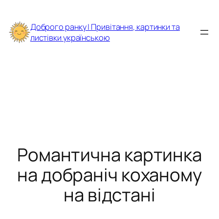
Перейти
до
Доброго ранку | Привітання, картинки та
вмісту
листівки українською
Романтична картинка
на добраніч коханому
на відстані