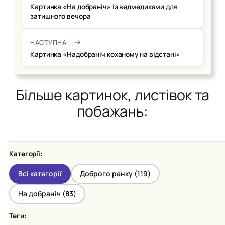
Картинка «На добраніч» із ведмедиками для
затишного вечора
НАСТУПНА:
Картинка «Надобраніч коханому на відстані»
Більше картинок, листівок та
побажань:
Категорії:
Всі категорії
Доброго ранку (
119
)
На добраніч (
83
)
Теги: