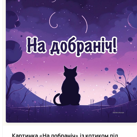
Картинка «На добраніч» із котиком під