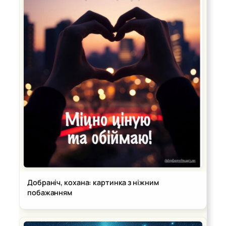
Добраніч, кохана: картинка з ніжним
побажанням