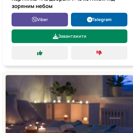
зоряним небом
Viber
Telegram
Завантажити