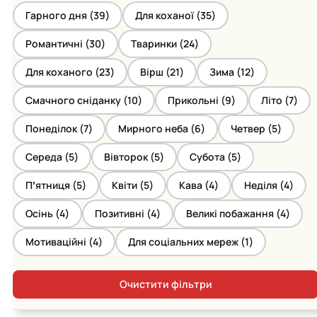
Гарного дня (
39
)
Для коханої (
35
)
Романтичні (
30
)
Тваринки (
24
)
Для коханого (
23
)
Вірш (
21
)
Зима (
12
)
Смачного сніданку (
10
)
Прикольні (
9
)
Літо (
7
)
Понеділок (
7
)
Мирного неба (
6
)
Четвер (
5
)
Середа (
5
)
Вівторок (
5
)
Субота (
5
)
Пʼятниця (
5
)
Квіти (
5
)
Кава (
4
)
Неділя (
4
)
Осінь (
4
)
Позитивні (
4
)
Великі побажання (
4
)
Мотиваційні (
4
)
Для соціальних мереж (
1
)
Очистити фільтри