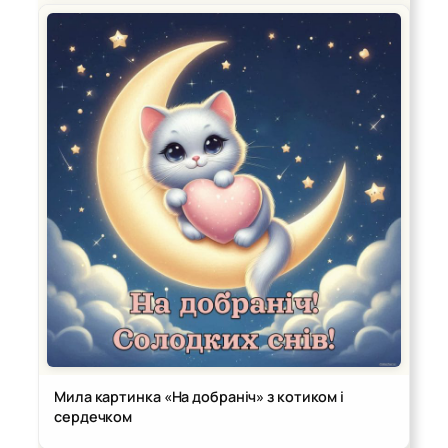
Мила картинка «На добраніч» з котиком і
сердечком