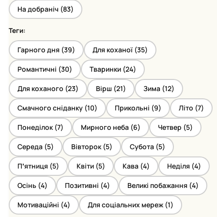
На добраніч (
83
)
Теги:
Гарного дня (
39
)
Для коханої (
35
)
Романтичні (
30
)
Тваринки (
24
)
Для коханого (
23
)
Вірш (
21
)
Зима (
12
)
Смачного сніданку (
10
)
Прикольні (
9
)
Літо (
7
)
Понеділок (
7
)
Мирного неба (
6
)
Четвер (
5
)
Середа (
5
)
Вівторок (
5
)
Субота (
5
)
Пʼятниця (
5
)
Квіти (
5
)
Кава (
4
)
Неділя (
4
)
Осінь (
4
)
Позитивні (
4
)
Великі побажання (
4
)
Мотиваційні (
4
)
Для соціальних мереж (
1
)