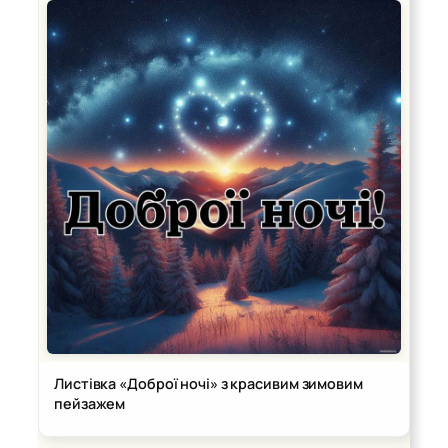
Листівка «Доброї ночі» з красивим зимовим
пейзажем