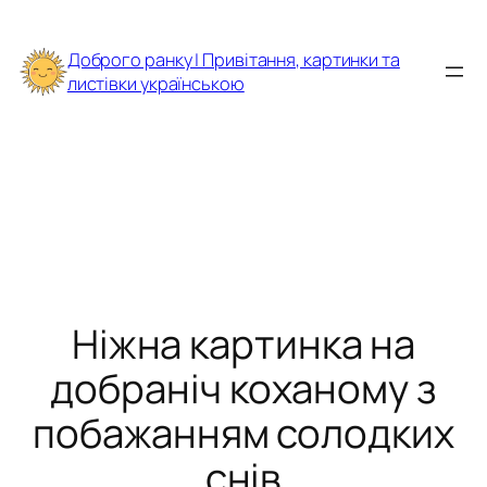
Перейти
до
Доброго ранку | Привітання, картинки та
вмісту
листівки українською
Ніжна картинка на
добраніч коханому з
побажанням солодких
снів