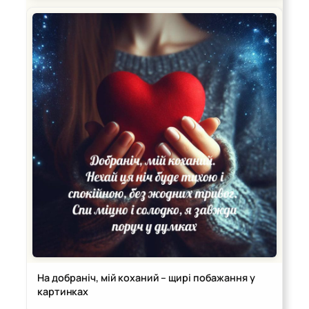
На добраніч, мій коханий – щирі побажання у
картинках