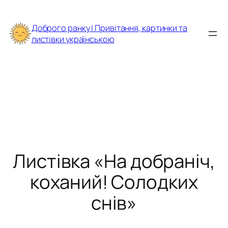
Перейти
до
Доброго ранку | Привітання, картинки та
вмісту
листівки українською
Листівка «На добраніч,
коханий! Солодких
снів»