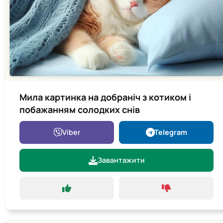
Мила картинка на добраніч з котиком і
побажанням солодких снів
Viber
Telegram
Завантажити