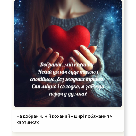
На добраніч, мій коханий – щирі побажання у
картинках