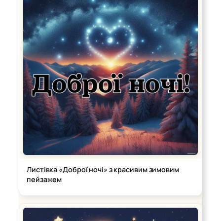
Листівка «Доброї ночі» з красивим зимовим
пейзажем