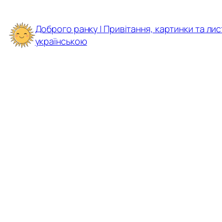
Перейти
до
Доброго ранку | Привітання, картинки та лис
вмісту
українською