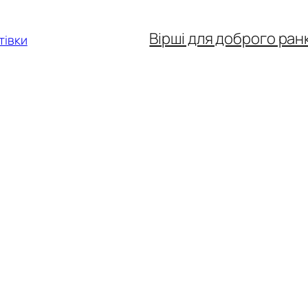
Вірші для доброго ран
тівки