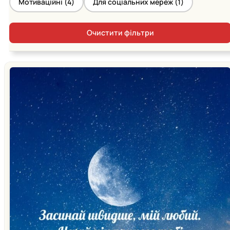
Мотиваційні (
4
)
Для соціальних мереж (
1
)
Очистити фільтри