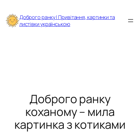
Перейти
до
Доброго ранку | Привітання, картинки та
вмісту
листівки українською
Доброго ранку
коханому – мила
картинка з котиками