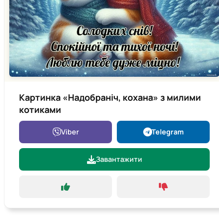
Картинка «Надобраніч, кохана» з милими
котиками
Viber
Telegram
Завантажити