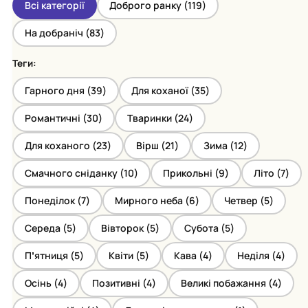
Всі категорії
Доброго ранку (
119
)
На добраніч (
83
)
Теги:
Гарного дня (
39
)
Для коханої (
35
)
Романтичні (
30
)
Тваринки (
24
)
Для коханого (
23
)
Вірш (
21
)
Зима (
12
)
Смачного сніданку (
10
)
Прикольні (
9
)
Літо (
7
)
Понеділок (
7
)
Мирного неба (
6
)
Четвер (
5
)
Середа (
5
)
Вівторок (
5
)
Субота (
5
)
Пʼятниця (
5
)
Квіти (
5
)
Кава (
4
)
Неділя (
4
)
Осінь (
4
)
Позитивні (
4
)
Великі побажання (
4
)