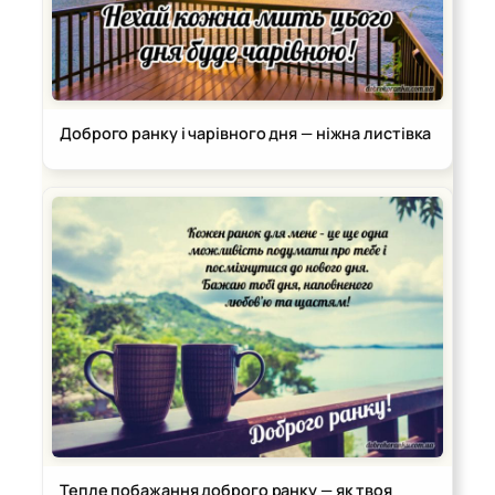
Доброго ранку і чарівного дня — ніжна листівка
Тепле побажання доброго ранку — як твоя