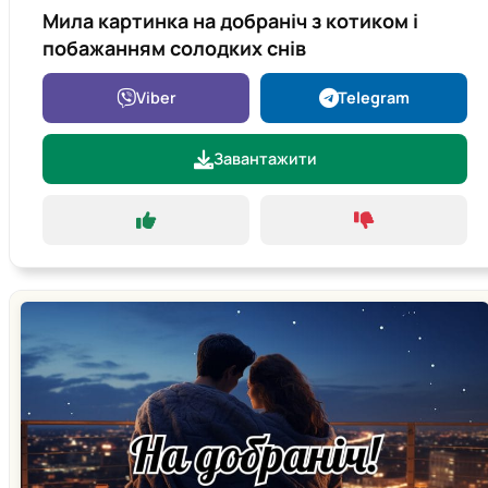
Мила картинка на добраніч з котиком і
побажанням солодких снів
Viber
Telegram
Завантажити