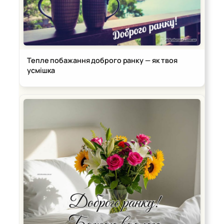
Тепле побажання доброго ранку — як твоя
усмішка