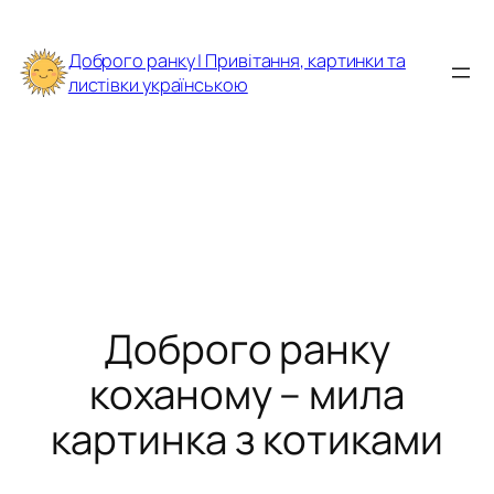
Перейти
до
Доброго ранку | Привітання, картинки та
вмісту
листівки українською
Доброго ранку
коханому – мила
картинка з котиками