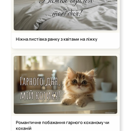
Ніжна листівка ранку з квітами на ліжку
Романтичне побажання гарного коханому чи
коханій