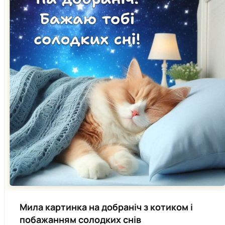
Мила картинка на добраніч з котиком і
побажанням солодких снів