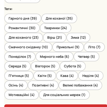
Теги:
Гарного дня (
39
)
Для коханої (
35
)
Романтичні (
30
)
Тваринки (
24
)
Для коханого (
23
)
Вірш (
21
)
Зима (
12
)
Смачного сніданку (
10
)
Прикольні (
9
)
Літо (
7
)
Понеділок (
7
)
Мирного неба (
6
)
Четвер (
5
)
Середа (
5
)
Вівторок (
5
)
Субота (
5
)
Пʼятниця (
5
)
Квіти (
5
)
Кава (
4
)
Неділя (
4
)
Осінь (
4
)
Позитивні (
4
)
Великі побажання (
4
)
Мотиваційні (
4
)
Для соціальних мереж (
1
)