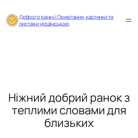
Перейти
до
Доброго ранку | Привітання, картинки та
вмісту
листівки українською
Ніжний добрий ранок з
теплими словами для
близьких