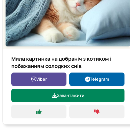
Мила картинка на добраніч з котиком і
побажанням солодких снів
Viber
Telegram
Завантажити