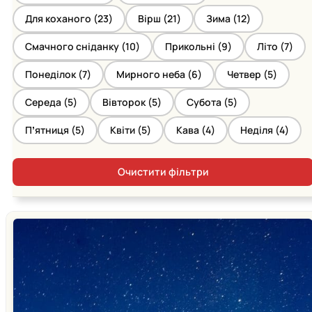
Для коханого (
23
)
Вірш (
21
)
Зима (
12
)
Смачного сніданку (
10
)
Прикольні (
9
)
Літо (
7
)
Понеділок (
7
)
Мирного неба (
6
)
Четвер (
5
)
Середа (
5
)
Вівторок (
5
)
Субота (
5
)
Пʼятниця (
5
)
Квіти (
5
)
Кава (
4
)
Неділя (
4
)
Очистити фільтри