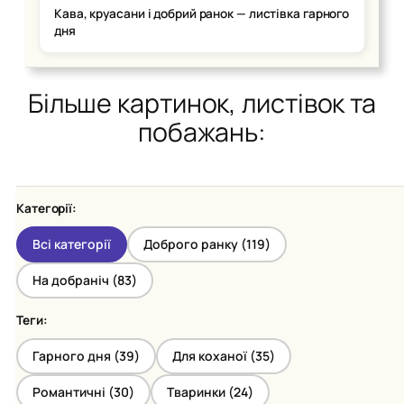
Кава, круасани і добрий ранок — листівка гарного
дня
Більше картинок, листівок та
побажань:
Категорії:
Всі категорії
Доброго ранку (
119
)
На добраніч (
83
)
Теги:
Гарного дня (
39
)
Для коханої (
35
)
Романтичні (
30
)
Тваринки (
24
)