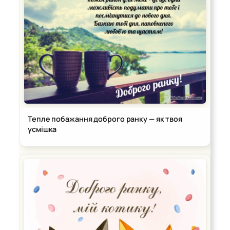
Тепле побажання доброго ранку — як твоя
усмішка