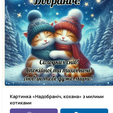
Картинка «Надобраніч, кохана» з милими
котиками