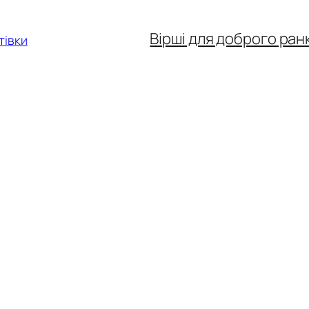
Вірші для доброго ран
тівки