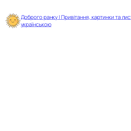
Перейти
до
Доброго ранку | Привітання, картинки та лис
вмісту
українською