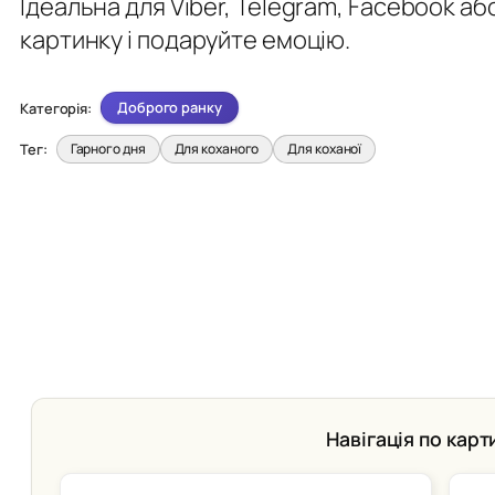
Ідеальна для Viber, Telegram, Facebook 
картинку і подаруйте емоцію.
Доброго ранку
Категорія:
Тег:
Гарного дня
Для коханого
Для коханої
Навігація по карт