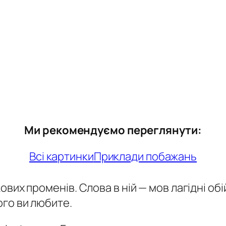
Ми рекомендуємо переглянути:
Всі картинки
Приклади побажань
ових променів. Слова в ній — мов лагідні об
ого ви любите.