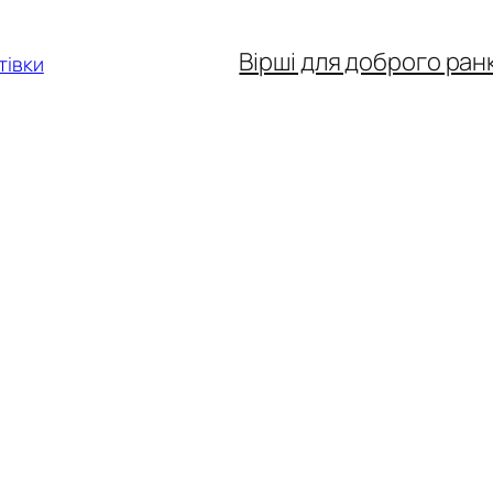
Вірші для доброго ран
тівки