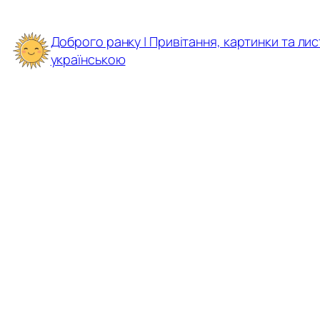
Перейти
до
Доброго ранку | Привітання, картинки та лис
вмісту
українською