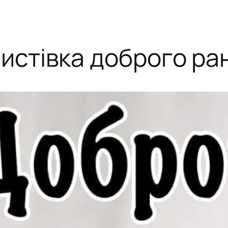
истівка доброго ран