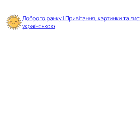
Перейти
до
Доброго ранку | Привітання, картинки та лис
вмісту
українською