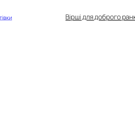
Вірші для доброго ран
тівки