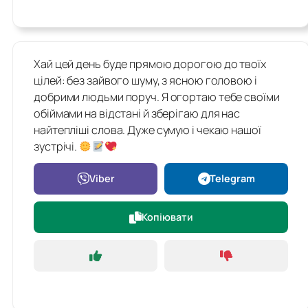
Хай цей день буде прямою дорогою до твоїх
цілей: без зайвого шуму, з ясною головою і
добрими людьми поруч. Я огортаю тебе своїми
обіймами на відстані й зберігаю для нас
найтепліші слова. Дуже сумую і чекаю нашої
зустрічі.
Viber
Telegram
Копіювати