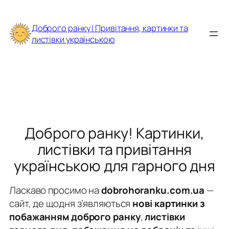
Перейти
до
Доброго ранку | Привітання, картинки та
вмісту
листівки українською
Доброго ранку! Картинки,
листівки та привітання
українською для гарного дня
Ласкаво просимо на
dobrohoranku.com.ua
—
сайт, де щодня з’являються
нові картинки з
побажанням доброго ранку
,
листівки