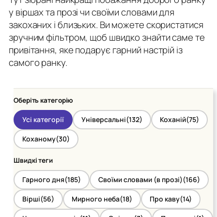
у віршах та прозі чи своїми словами для
закоханих і близьких. Ви можете скористатися
зручним фільтром, щоб швидко знайти саме те
привітання, яке подарує гарний настрій із
самого ранку.
Оберіть категорію
Усі категорії
Універсальні
(132)
Коханій
(75)
Коханому
(30)
Швидкі теги
Гарного дня
(185)
Своїми словами (в прозі)
(166)
Вірші
(56)
Мирного неба
(18)
Про каву
(14)