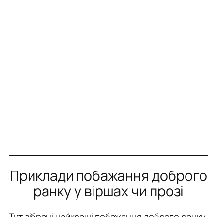
Приклади побажання доброго
ранку у віршах чи прозі
Тут зібрані найкращі побажання доброго ранку