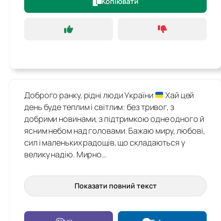
Копіювати
Доброго ранку, рідні люди України
Хай цей
день буде теплим і світлим: без тривог, з
добрими новинами, з підтримкою одне одного й
ясним небом над головами. Бажаю миру, любові,
сил і маленьких радощів, що складаються у
велику надію. Мирно…
Показати повний текст