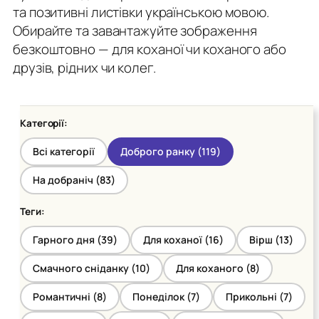
та позитивні листівки українською мовою.
Обирайте та завантажуйте зображення
безкоштовно — для коханої чи коханого або
друзів, рідних чи колег.
Категорії:
Всі категорії
Доброго ранку (
119
)
На добраніч (
83
)
Теги:
Гарного дня (
39
)
Для коханої (
16
)
Вірш (
13
)
Смачного сніданку (
10
)
Для коханого (
8
)
Романтичні (
8
)
Понеділок (
7
)
Прикольні (
7
)