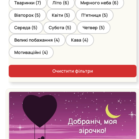
Тваринки (
7
)
Літо (
6
)
Мирного неба (
6
)
Вівторок (
5
)
Квіти (
5
)
Пʼятниця (
5
)
Середа (
5
)
Субота (
5
)
Четвер (
5
)
Великі побажання (
4
)
Кава (
4
)
Мотиваційні (
4
)
Очистити фільтри