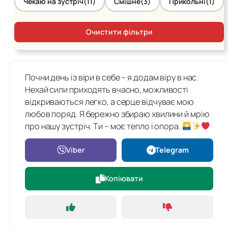
Чекаю на зустріч
(11)
Смішне
(3)
Прикольні
(1)
Очистити фільтри
Почни день із віри в себе – я додам віру в нас.
Нехай сили приходять вчасно, можливості
відкриваються легко, а серце відчуває мою
любов поряд. Я бережно збираю хвилини й мрію
про нашу зустріч. Ти – моє тепло і опора.
Viber
Telegram
Копіювати