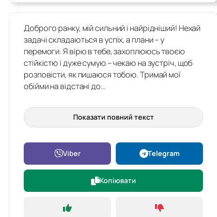
Доброго ранку, мій сильний і найрідніший! Нехай
задачі складаються в успіх, а плани – у
перемоги. Я вірю в тебе, захоплююсь твоєю
стійкістю і дуже сумую – чекаю на зустріч, щоб
розповісти, як пишаюся тобою. Тримай мої
обійми на відстані до…
Показати повний текст
Viber
Telegram
Копіювати