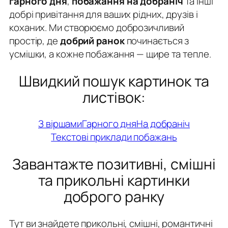
гарного дня
,
побажання на добраніч
та інші
добрі привітання для ваших рідних, друзів і
коханих. Ми створюємо доброзичливий
простір, де
добрий ранок
починається з
усмішки, а кожне побажання — щире та тепле.
Швидкий пошук картинок та
листівок:
З віршами
Гарного дня
На добраніч
Текстові приклади побажань
Завантажте позитивні, смішні
та прикольні картинки
доброго ранку
Тут ви знайдете прикольні, смішні, романтичні