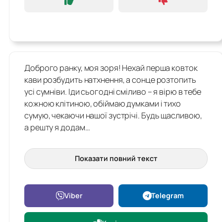
Доброго ранку, моя зоря! Нехай перша ковток
кави розбудить натхнення, а сонце розтопить
усі сумніви. Іди сьогодні сміливо – я вірю в тебе
кожною клітиною, обіймаю думками і тихо
сумую, чекаючи нашої зустрічі. Будь щасливою,
а решту я додам…
Показати повний текст
Viber
Telegram