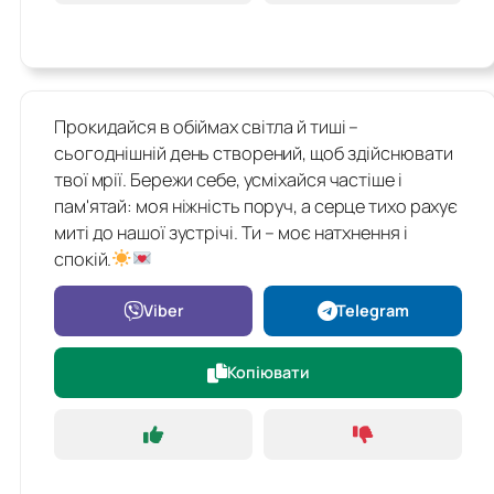
Прокидайся в обіймах світла й тиші –
сьогоднішній день створений, щоб здійснювати
твої мрії. Бережи себе, усміхайся частіше і
пам'ятай: моя ніжність поруч, а серце тихо рахує
миті до нашої зустрічі. Ти – моє натхнення і
спокій.
Viber
Telegram
Копіювати