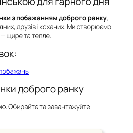
аїнською для гарного дня
инки з побажанням доброго ранку
,
ідних, друзів і коханих. Ми створюємо
— щире та тепле.
вок:
 побажань
инки доброго ранку
вою. Обирайте та завантажуйте