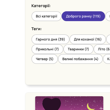
Категорії:
Всі категорії
Доброго ранку (
119
)
Теги:
Гарного дня (
39
)
Для коханої (
16
)
Прикольні (
7
)
Тваринки (
7
)
Літо (
6
Четвер (
5
)
Великі побажання (
4
)
К