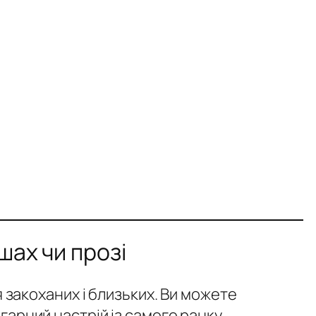
шах чи прозі
я закоханих і близьких. Ви можете
арний настрій із самого ранку.