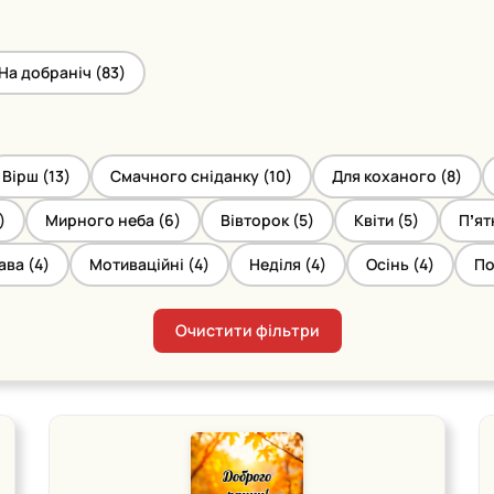
На добраніч (
83
)
Вірш (
13
)
Смачного сніданку (
10
)
Для коханого (
8
)
)
Мирного неба (
6
)
Вівторок (
5
)
Квіти (
5
)
Пʼят
ава (
4
)
Мотиваційні (
4
)
Неділя (
4
)
Осінь (
4
)
По
Очистити фільтри