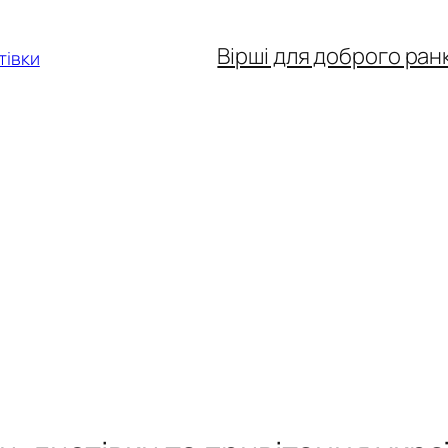
Вірші для доброго ран
тівки