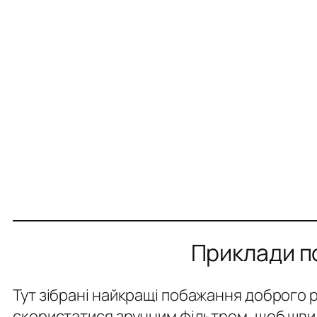
Приклади по
Тут зібрані найкращі побажання доброго ра
скористатися зручним фільтром, щоб швидк