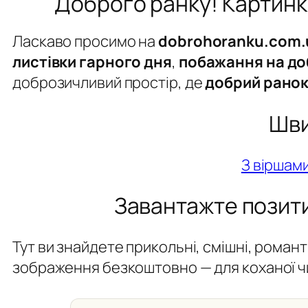
Доброго ранку! Картинки
Ласкаво просимо на
dobrohoranku.com.
листівки гарного дня
,
побажання на до
доброзичливий простір, де
добрий рано
Шви
З віршам
Завантажте позити
Тут ви знайдете прикольні, смішні, роман
зображення безкоштовно — для коханої чи 