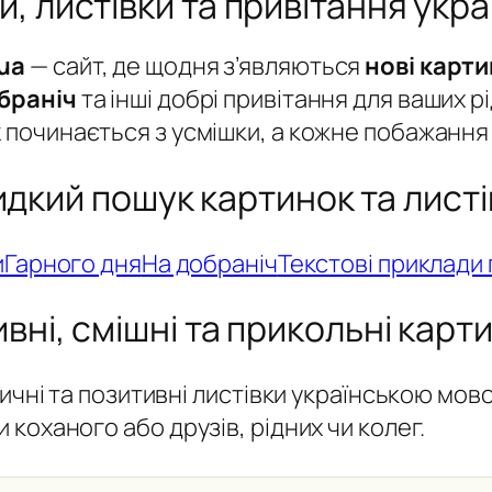
, листівки та привітання укр
ua
— сайт, де щодня з’являються
нові карт
браніч
та інші добрі привітання для ваших р
к
починається з усмішки, а кожне побажання 
дкий пошук картинок та листі
и
Гарного дня
На добраніч
Текстові приклади
вні, смішні та прикольні карт
тичні та позитивні листівки українською мо
коханого або друзів, рідних чи колег.