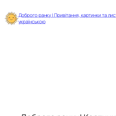
Перейти
до
Доброго ранку | Привітання, картинки та лис
вмісту
українською