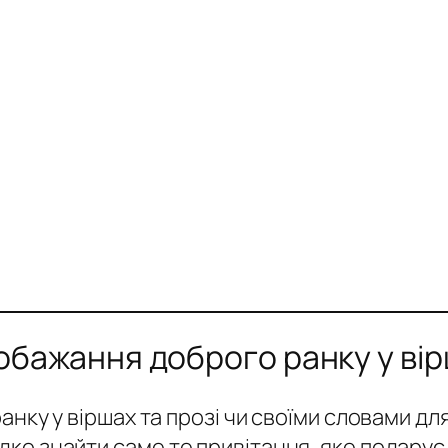
бажання доброго ранку у вір
нку у віршах та прозі чи своїми словами дл
о знайти саме те привітання, яке подарує г