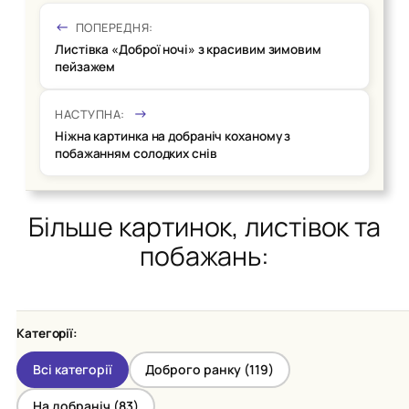
ПОПЕРЕДНЯ:
Листівка «Доброї ночі» з красивим зимовим
пейзажем
НАСТУПНА:
Ніжна картинка на добраніч коханому з
побажанням солодких снів
Більше картинок, листівок та
побажань:
Категорії:
Всі категорії
Доброго ранку (
119
)
На добраніч (
83
)