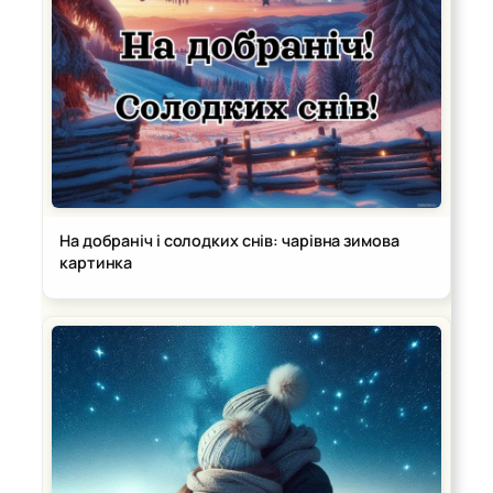
На добраніч і солодких снів: чарівна зимова
картинка