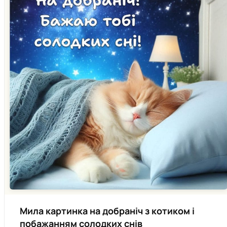
Мила картинка на добраніч з котиком і
побажанням солодких снів