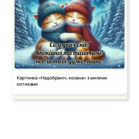
Картинка «Надобраніч, кохана» з милими
котиками