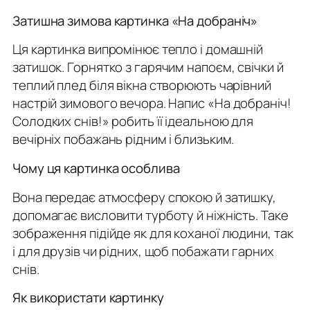
Затишна зимова картинка «На добраніч»
Ця картинка випромінює тепло і домашній
затишок. Горнятко з гарячим напоєм, свічки й
теплий плед біля вікна створюють чарівний
настрій зимового вечора. Напис
«На добраніч!
Солодких снів!»
робить її ідеальною для
вечірніх побажань рідним і близьким.
Чому ця картинка особлива
Вона передає атмосферу спокою й затишку,
допомагає висловити турботу й ніжність. Таке
зображення підійде як для коханої людини, так
і для друзів чи рідних, щоб побажати гарних
снів.
Як використати картинку