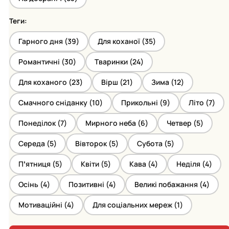
Теги:
Гарного дня (
39
)
Для коханої (
35
)
Романтичні (
30
)
Тваринки (
24
)
Для коханого (
23
)
Вірш (
21
)
Зима (
12
)
Смачного сніданку (
10
)
Прикольні (
9
)
Літо (
7
)
Понеділок (
7
)
Мирного неба (
6
)
Четвер (
5
)
Середа (
5
)
Вівторок (
5
)
Субота (
5
)
Пʼятниця (
5
)
Квіти (
5
)
Кава (
4
)
Неділя (
4
)
Осінь (
4
)
Позитивні (
4
)
Великі побажання (
4
)
Мотиваційні (
4
)
Для соціальних мереж (
1
)