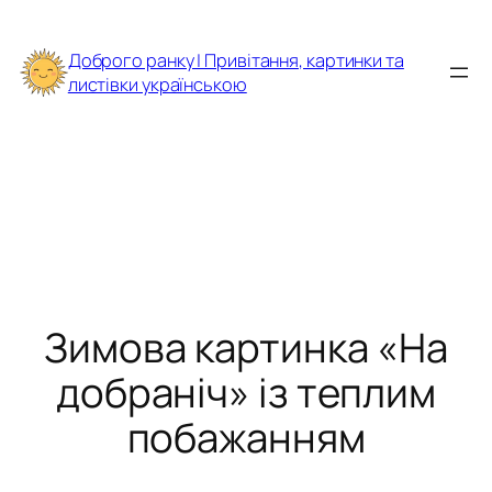
Перейти
до
Доброго ранку | Привітання, картинки та
вмісту
листівки українською
Зимова картинка «На
добраніч» із теплим
побажанням