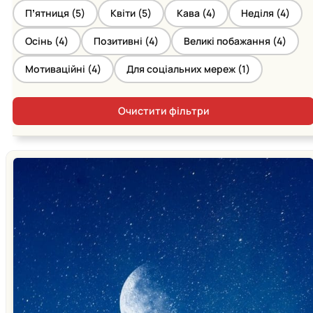
Пʼятниця (
5
)
Квіти (
5
)
Кава (
4
)
Неділя (
4
)
Осінь (
4
)
Позитивні (
4
)
Великі побажання (
4
)
Мотиваційні (
4
)
Для соціальних мереж (
1
)
Очистити фільтри