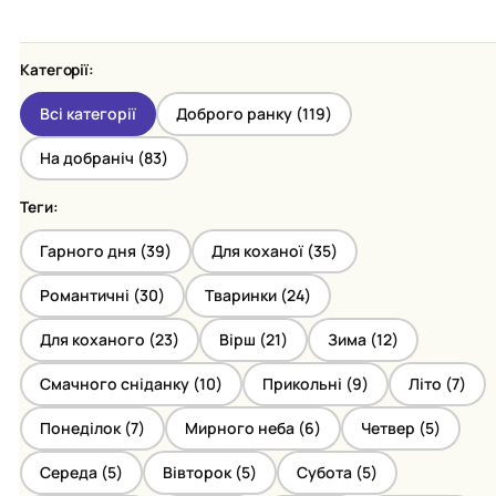
Категорії:
Всі категорії
Доброго ранку (
119
)
На добраніч (
83
)
Теги:
Гарного дня (
39
)
Для коханої (
35
)
Романтичні (
30
)
Тваринки (
24
)
Для коханого (
23
)
Вірш (
21
)
Зима (
12
)
Смачного сніданку (
10
)
Прикольні (
9
)
Літо (
7
)
Понеділок (
7
)
Мирного неба (
6
)
Четвер (
5
)
Середа (
5
)
Вівторок (
5
)
Субота (
5
)