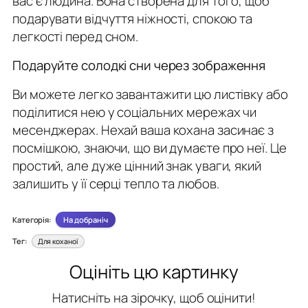
вас є людина. Вона створена для того, щоб
подарувати відчуття ніжності, спокою та
легкості перед сном.
Подаруйте солодкі сни через зображення
Ви можете легко завантажити цю листівку або
поділитися нею у соціальних мережах чи
месенджерах. Нехай ваша кохана засинає з
посмішкою, знаючи, що ви думаєте про неї. Це
простий, але дуже цінний знак уваги, який
залишить у її серці тепло та любов.
Категорія:
На добраніч
Тег:
Для коханої
Оцініть цю картинку
Натисніть на зірочку, щоб оцінити!