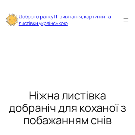
Перейти
до
Доброго ранку | Привітання, картинки та
вмісту
листівки українською
Ніжна листівка
добраніч для коханої з
побажанням снів