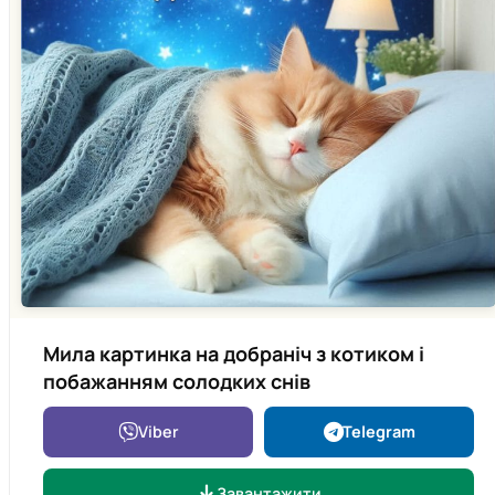
Мила картинка на добраніч з котиком і
побажанням солодких снів
Viber
Telegram
Завантажити