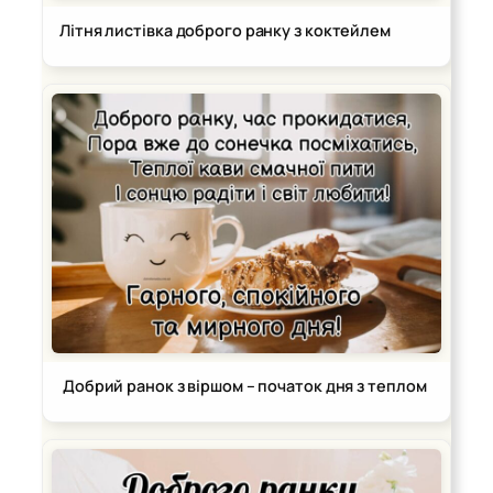
Літня листівка доброго ранку з коктейлем
Добрий ранок з віршом – початок дня з теплом