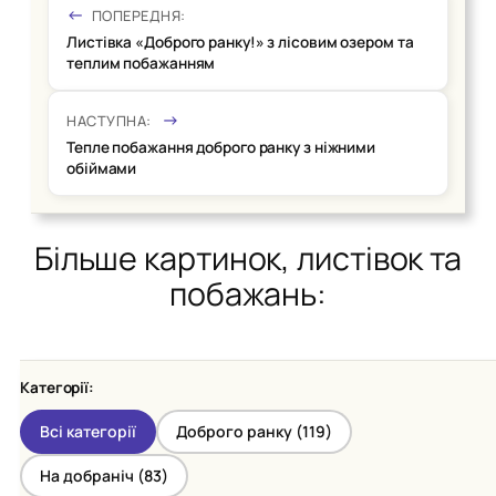
ПОПЕРЕДНЯ:
Листівка «Доброго ранку!» з лісовим озером та
теплим побажанням
НАСТУПНА:
Тепле побажання доброго ранку з ніжними
обіймами
Більше картинок, листівок та
побажань:
Категорії:
Всі категорії
Доброго ранку (
119
)
На добраніч (
83
)