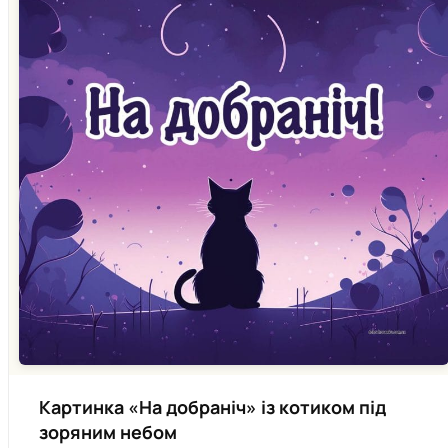
Картинка «На добраніч» із котиком під
зоряним небом