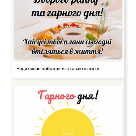
Надихаюче побажання з кавою в ліжку