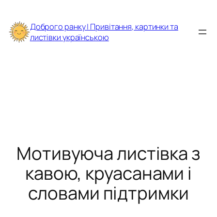
Перейти
до
Доброго ранку | Привітання, картинки та
вмісту
листівки українською
Мотивуюча листівка з
кавою, круасанами і
словами підтримки