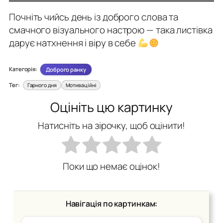
Почніть чийсь день із доброго слова та
смачного візуального настрою — така листівка
дарує натхнення і віру в себе
Категорія:
Доброго ранку
Тег:
Гарного дня
Мотиваційні
Оцініть цю картинку
Натисніть на зірочку, щоб оцінити!
Поки що немає оцінок!
Навігація по картинкам: