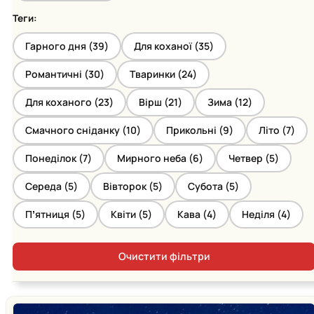
Теги:
Гарного дня (
39
)
Для коханої (
35
)
Романтичні (
30
)
Тваринки (
24
)
Для коханого (
23
)
Вірш (
21
)
Зима (
12
)
Смачного сніданку (
10
)
Прикольні (
9
)
Літо (
7
)
Понеділок (
7
)
Мирного неба (
6
)
Четвер (
5
)
Середа (
5
)
Вівторок (
5
)
Субота (
5
)
Пʼятниця (
5
)
Квіти (
5
)
Кава (
4
)
Неділя (
4
)
Очистити фільтри