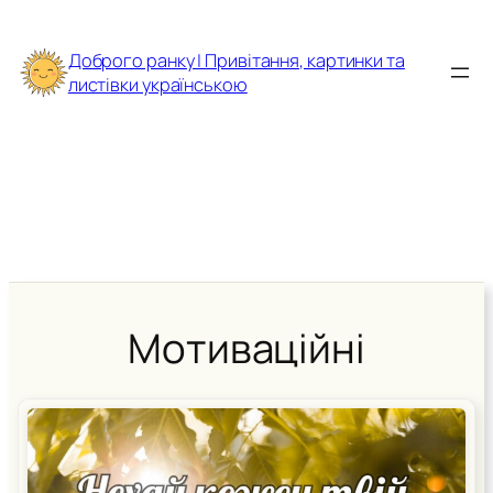
Перейти
до
Доброго ранку | Привітання, картинки та
вмісту
листівки українською
Мотиваційні