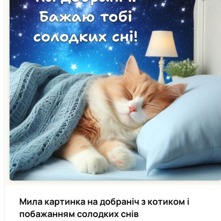
Мила картинка на добраніч з котиком і
побажанням солодких снів