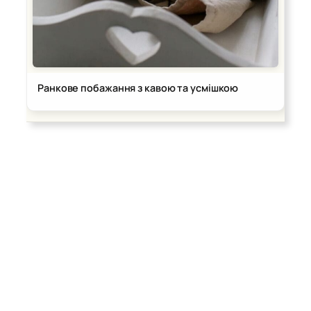
Ранкове побажання з кавою та усмішкою