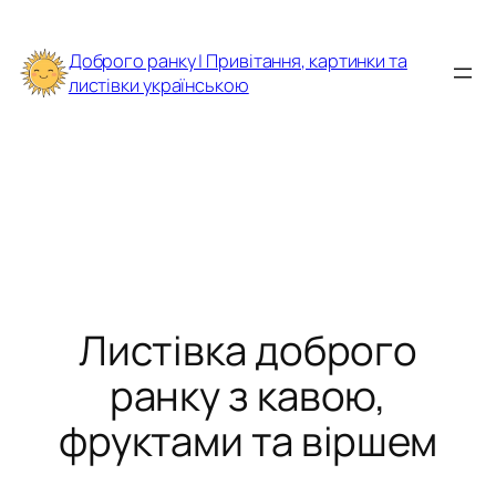
Перейти
до
Доброго ранку | Привітання, картинки та
вмісту
листівки українською
Листівка доброго
ранку з кавою,
фруктами та віршем