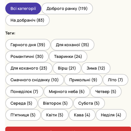
Всі категорії
Доброго ранку (
119
)
На добраніч (
83
)
Теги:
Гарного дня (
39
)
Для коханої (
35
)
Романтичні (
30
)
Тваринки (
24
)
Для коханого (
23
)
Вірш (
21
)
Зима (
12
)
Смачного сніданку (
10
)
Прикольні (
9
)
Літо (
7
)
Понеділок (
7
)
Мирного неба (
6
)
Четвер (
5
)
Середа (
5
)
Вівторок (
5
)
Субота (
5
)
Пʼятниця (
5
)
Квіти (
5
)
Кава (
4
)
Неділя (
4
)