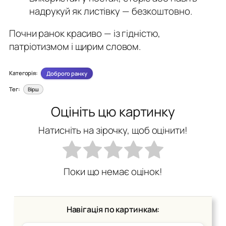
надрукуй як листівку — безкоштовно.
Почни ранок красиво — із гідністю,
патріотизмом і щирим словом.
Категорія:
Доброго ранку
Тег:
Вірш
Оцініть цю картинку
Натисніть на зірочку, щоб оцінити!
Поки що немає оцінок!
Навігація по картинкам: