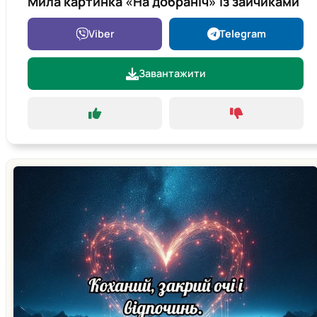
Мила картинка «На добраніч» із зайчиками
Viber
Telegram
Завантажити