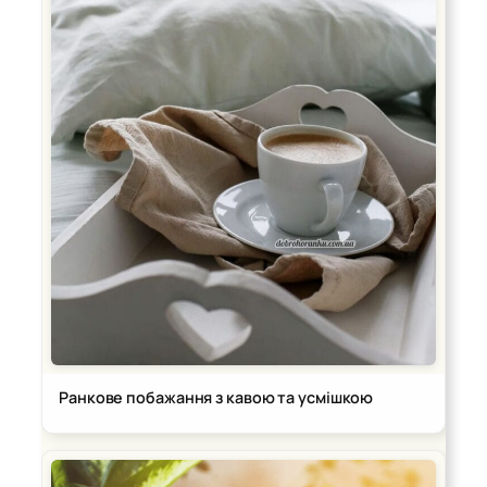
Ранкове побажання з кавою та усмішкою