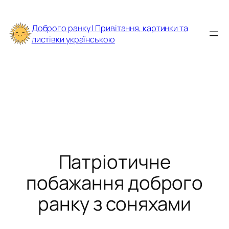
Перейти
до
Доброго ранку | Привітання, картинки та
вмісту
листівки українською
Патріотичне
побажання доброго
ранку з соняхами