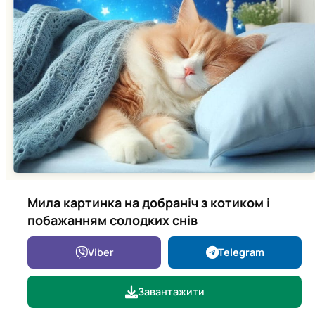
Мила картинка на добраніч з котиком і
побажанням солодких снів
Viber
Telegram
Завантажити