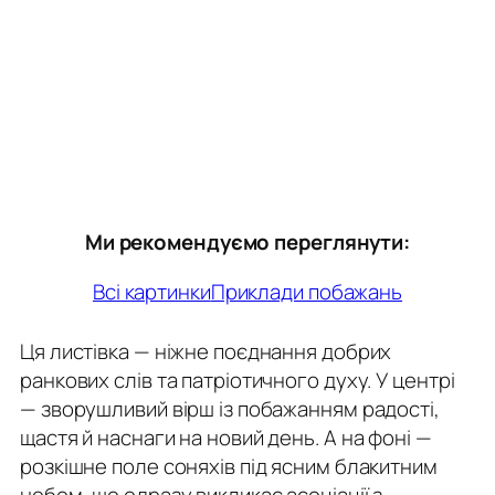
Ми рекомендуємо переглянути:
Всі картинки
Приклади побажань
Ця листівка — ніжне поєднання добрих
ранкових слів та патріотичного духу. У центрі
— зворушливий вірш із побажанням радості,
щастя й наснаги на новий день. А на фоні —
розкішне поле соняхів під ясним блакитним