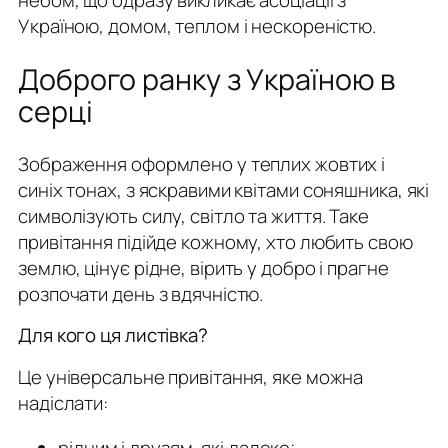
небом, що одразу викликає асоціації з
Україною, домом, теплом і нескореністю.
Доброго ранку з Україною в
серці
Зображення оформлено у теплих жовтих і
синіх тонах, з яскравими квітами соняшника, які
символізують силу, світло та життя. Таке
привітання підійде кожному, хто любить свою
землю, цінує рідне, вірить у добро і прагне
розпочати день з вдячністю.
Для кого ця листівка?
Це універсальне привітання, яке можна
надіслати:
рідним і друзям, які далеко;