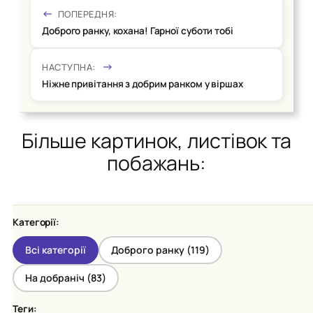
ПОПЕРЕДНЯ:
Доброго ранку, кохана! Гарної суботи тобі
НАСТУПНА:
Ніжне привітання з добрим ранком у віршах
Більше картинок, листівок та
побажань:
Категорії:
Всі категорії
Доброго ранку (
119
)
На добраніч (
83
)
Теги: