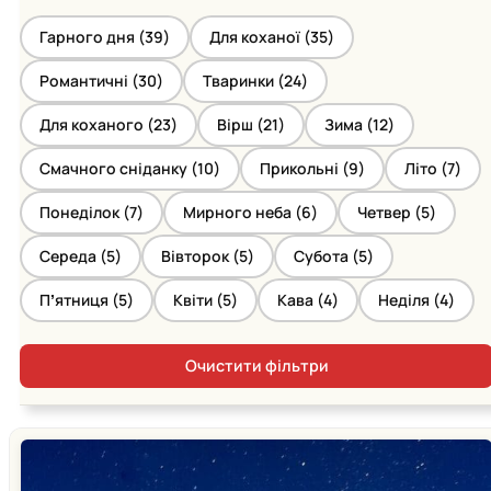
Гарного дня (
39
)
Для коханої (
35
)
Романтичні (
30
)
Тваринки (
24
)
Для коханого (
23
)
Вірш (
21
)
Зима (
12
)
Смачного сніданку (
10
)
Прикольні (
9
)
Літо (
7
)
Понеділок (
7
)
Мирного неба (
6
)
Четвер (
5
)
Середа (
5
)
Вівторок (
5
)
Субота (
5
)
Пʼятниця (
5
)
Квіти (
5
)
Кава (
4
)
Неділя (
4
)
Очистити фільтри