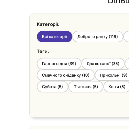
Категорії:
Всі категорії
Доброго ранку (
119
)
Теги:
Гарного дня (
39
)
Для коханої (
35
)
Смачного сніданку (
10
)
Прикольні (
9
)
Субота (
5
)
Пʼятниця (
5
)
Квіти (
5
)