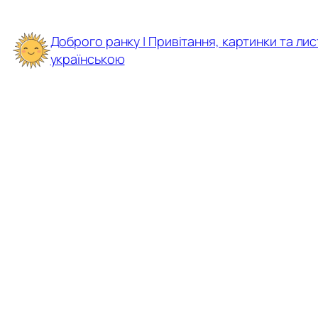
Перейти
до
Доброго ранку | Привітання, картинки та лис
вмісту
українською