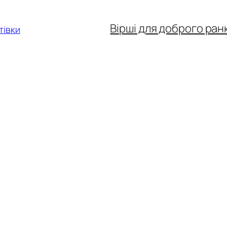
Вірші для доброго ран
тівки