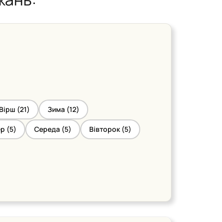
Вірш (
21
)
Зима (
12
)
р (
5
)
Середа (
5
)
Вівторок (
5
)