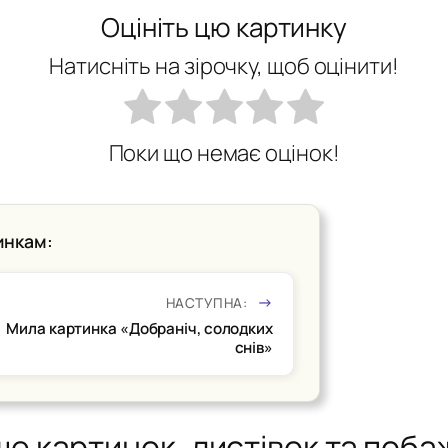
Оцініть цю картинку
Натисніть на зірочку, щоб оцінити!
Поки що немає оцінок!
инкам:
НАСТУПНА:
Мила картинка «Добраніч, солодких
снів»
ше картинок, листівок та поба