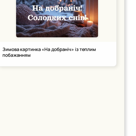
Зимова картинка «На добраніч» із теплим
побажанням