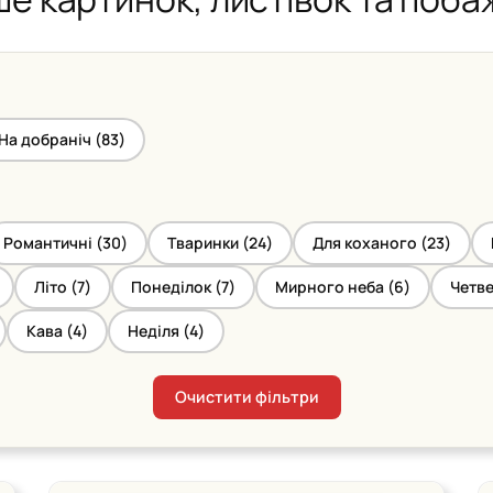
На добраніч (
83
)
Романтичні (
30
)
Тваринки (
24
)
Для коханого (
23
)
Літо (
7
)
Понеділок (
7
)
Мирного неба (
6
)
Четве
Кава (
4
)
Неділя (
4
)
Очистити фільтри