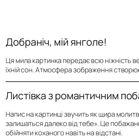
Добраніч, мій янголе!
Ця мила картинка передає всю ніжність ве
їхній сон. Атмосфера зображення створює
Листівка з романтичним по
Напис на картинці звучить як щира молит
залишаться далеко від тебе».
Це побажанн
обійняти коханого навіть на відстані.