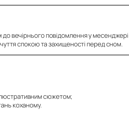
м до вечірнього повідомлення у месенджері
дчуття спокою та захищеності перед сном.
 ілюстративним сюжетом;
тань коханому.