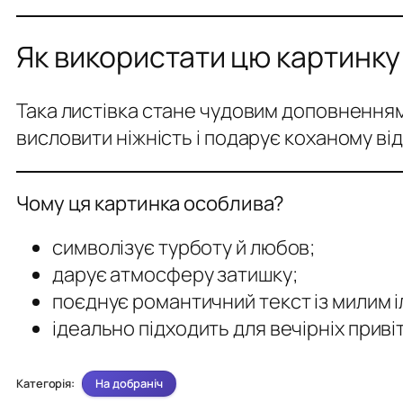
Як використати цю картинку
Така листівка стане чудовим доповнення
висловити ніжність і подарує коханому ві
Чому ця картинка особлива?
символізує турботу й любов;
дарує атмосферу затишку;
поєднує романтичний текст із милим
ідеально підходить для вечірніх приві
На добраніч
Категорія: