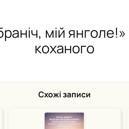
раніч, мій янголе!» 
коханого
Схожі записи