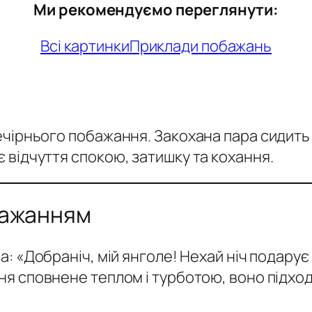
Ми рекомендуємо переглянути:
Всі картинки
Приклади побажань
чірнього побажання. Закохана пара сидить н
 відчуття спокою, затишку та кохання.
бажанням
ва:
«Добраніч, мій янголе! Нехай ніч подарує т
я сповнене теплом і турботою, воно підход