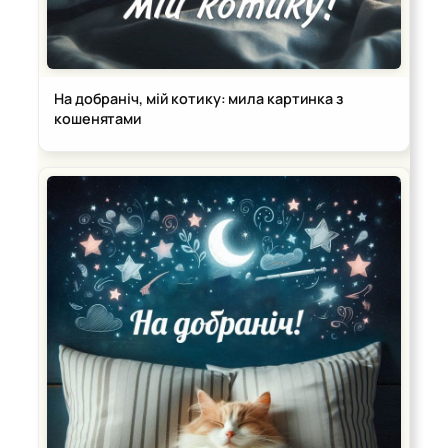
На добраніч, мій котику: мила картинка з
кошенятами