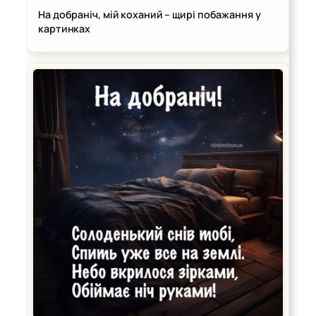
На добраніч, мій коханий – щирі побажання у
картинках