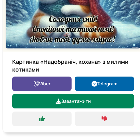
Картинка «Надобраніч, кохана» з милими
котиками
Viber
Telegram
Завантажити