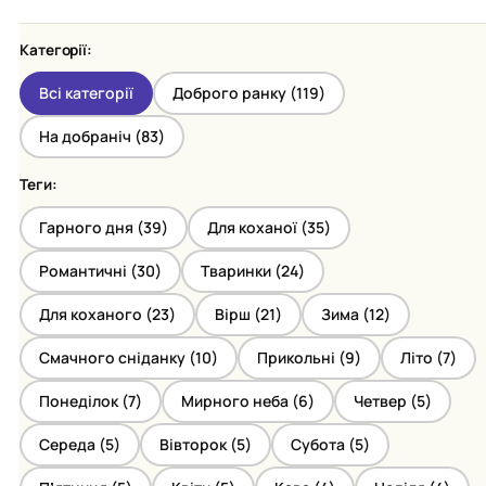
Категорії:
Всі категорії
Доброго ранку (
119
)
На добраніч (
83
)
Теги:
Гарного дня (
39
)
Для коханої (
35
)
Романтичні (
30
)
Тваринки (
24
)
Для коханого (
23
)
Вірш (
21
)
Зима (
12
)
Смачного сніданку (
10
)
Прикольні (
9
)
Літо (
7
)
Понеділок (
7
)
Мирного неба (
6
)
Четвер (
5
)
Середа (
5
)
Вівторок (
5
)
Субота (
5
)