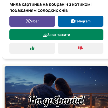
Мила картинка на добраніч з котиком і
побажанням солодких снів
Viber
Telegram
Завантажити