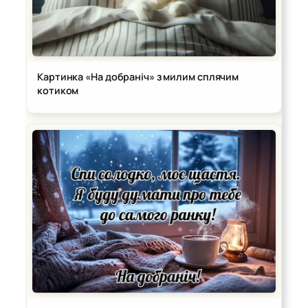
Картинка «На добраніч» з милим сплячим
котиком