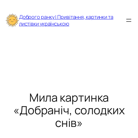
Перейти
до
Доброго ранку | Привітання, картинки та
вмісту
листівки українською
Мила картинка
«Добраніч, солодких
снів»