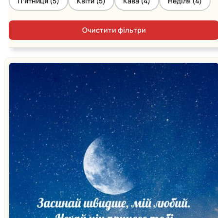
Пʼятниця (
5
)
Квіти (
5
)
Кава (
4
)
Неділя (
4
)
Очистити фільтри