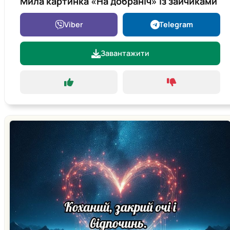
Мила картинка «На добраніч» із зайчиками
Viber
Telegram
Завантажити