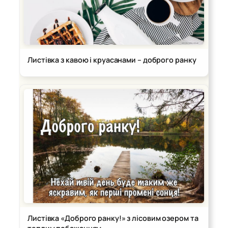
Листівка з кавою і круасанами – доброго ранку
Листівка «Доброго ранку!» з лісовим озером та