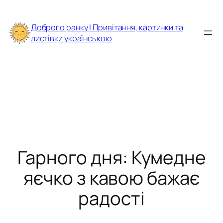
Перейти
до
Доброго ранку | Привітання, картинки та
вмісту
листівки українською
Гарного дня: Кумедне
яєчко з кавою бажає
радості