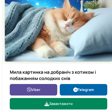
Мила картинка на добраніч з котиком і
побажанням солодких снів
Viber
Telegram
Завантажити