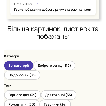
НАСТУПНА:
Гарне побажання доброго ранку з кавою і квітами
Більше картинок, листівок та
побажань:
Категорії:
Всі категорії
Доброго ранку (
119
)
На добраніч (
83
)
Теги:
Гарного дня (
39
)
Для коханої (
35
)
Романтичні (
30
)
Тваринки (
24
)