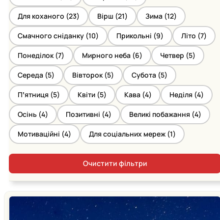
Для коханого (
23
)
Вірш (
21
)
Зима (
12
)
Смачного сніданку (
10
)
Прикольні (
9
)
Літо (
7
)
Понеділок (
7
)
Мирного неба (
6
)
Четвер (
5
)
Середа (
5
)
Вівторок (
5
)
Субота (
5
)
Пʼятниця (
5
)
Квіти (
5
)
Кава (
4
)
Неділя (
4
)
Осінь (
4
)
Позитивні (
4
)
Великі побажання (
4
)
Мотиваційні (
4
)
Для соціальних мереж (
1
)
Очистити фільтри