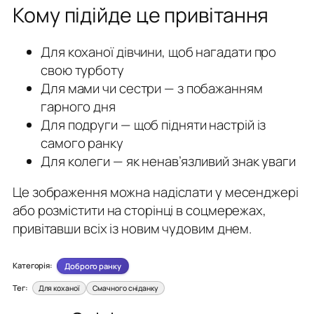
Кому підійде це привітання
Для коханої дівчини, щоб нагадати про
свою турботу
Для мами чи сестри — з побажанням
гарного дня
Для подруги — щоб підняти настрій із
самого ранку
Для колеги — як ненав’язливий знак уваги
Це зображення можна надіслати у месенджері
або розмістити на сторінці в соцмережах,
привітавши всіх із новим чудовим днем.
Категорія:
Доброго ранку
Тег:
Для коханої
Смачного сніданку