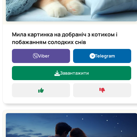
Мила картинка на добраніч з котиком і
побажанням солодких снів
Viber
Telegram
Завантажити