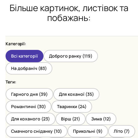
Більше картинок, листівок та
побажань:
Категорії:
Всі категорії
Доброго ранку (
119
)
На добраніч (
83
)
Теги:
Гарного дня (
39
)
Для коханої (
35
)
Романтичні (
30
)
Тваринки (
24
)
Для коханого (
23
)
Вірш (
21
)
Зима (
12
)
Смачного сніданку (
10
)
Прикольні (
9
)
Літо (
7
)