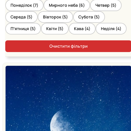
Понеділок (
7
)
Мирного неба (
6
)
Четвер (
5
)
Середа (
5
)
Вівторок (
5
)
Субота (
5
)
Пʼятниця (
5
)
Квіти (
5
)
Кава (
4
)
Неділя (
4
)
Очистити фільтри