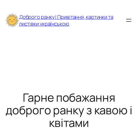
Перейти
до
Доброго ранку | Привітання, картинки та
вмісту
листівки українською
Гарне побажання
доброго ранку з кавою і
квітами