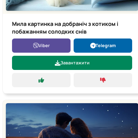
Мила картинка на добраніч з котиком і
побажанням солодких снів
Viber
Telegram
Завантажити