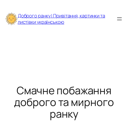
Перейти
до
Доброго ранку | Привітання, картинки та
вмісту
листівки українською
Смачне побажання
доброго та мирного
ранку