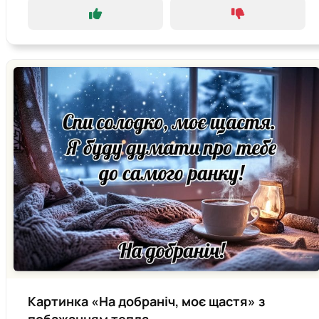
Картинка «На добраніч, моє щастя» з
побажанням тепла