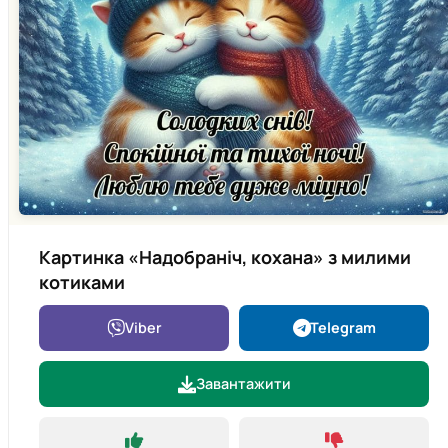
Картинка «Надобраніч, кохана» з милими
котиками
Viber
Telegram
Завантажити