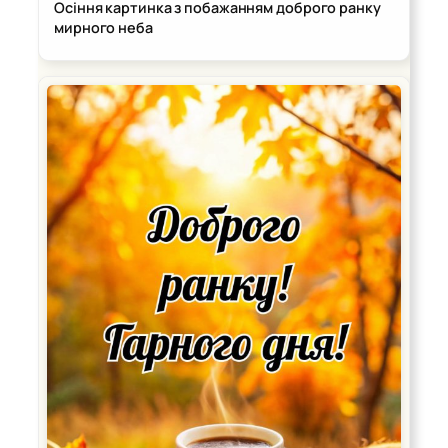
Осіння картинка з побажанням доброго ранку
мирного неба