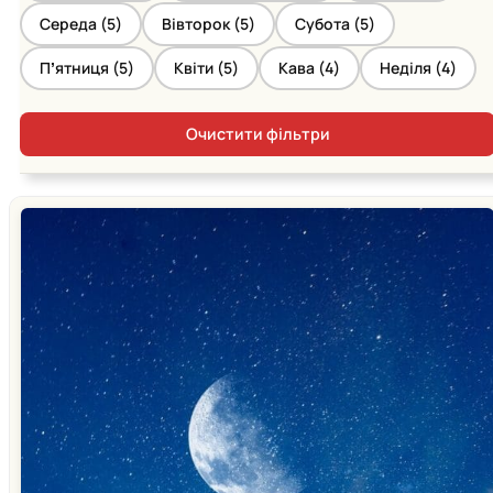
Середа (
5
)
Вівторок (
5
)
Субота (
5
)
Пʼятниця (
5
)
Квіти (
5
)
Кава (
4
)
Неділя (
4
)
Очистити фільтри